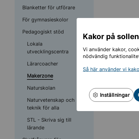
Blanketter för utförare
Undermeny för För gy
För gymnasieskolor
Undermeny för Pedago
Pedagogiskt stöd
Kakor på solle
Lokala
Vi använder kakor, cooki
utvecklingscentra
nödvändig funktionalite
Lärarcoacher
Så här använder vi kak
Makerzone
Naturskolan
Inställningar
Naturvetenskap och
teknik för alla
STL - Skriva sig till
lärande