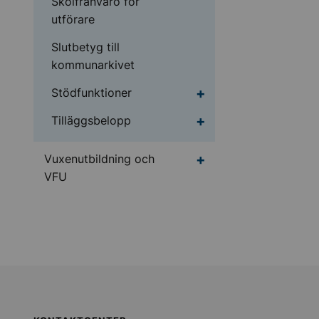
Skolfrånvaro för
utförare
Slutbetyg till
kommunarkivet
Undermeny för Stödfu
Stödfunktioner
Undermeny för Tilläg
Tilläggsbelopp
Undermeny för Vuxenu
Vuxenutbildning och
VFU