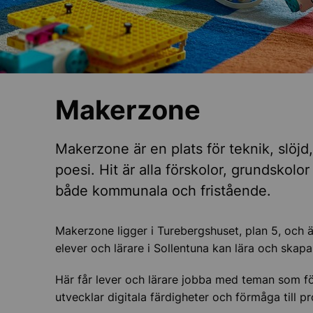
ieskola
Makerzone
Makerzone är en plats för teknik, slöjd,
poesi. Hit är alla förskolor, grundskol
både kommunala och fristående.
na lärarpris
e skola – verktyg och stöd
Makerzone ligger i Turebergshuset, plan 5, och är
elever och lärare i Sollentuna kan lära och skapa
Här får lever och lärare jobba med teman som fö
utvecklar digitala färdigheter och förmåga till 