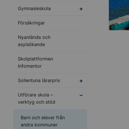
Undermeny för Gymnas
Gymnasieskola
Försäkringar
Nyanlända och
asylsökande
Skolplattformen
Infomentor
Undermeny för Sollentu
Sollentuna lärarpris
Undermeny för Utförar
Utförare skola –
verktyg och stöd
Barn och elever från
andra kommuner