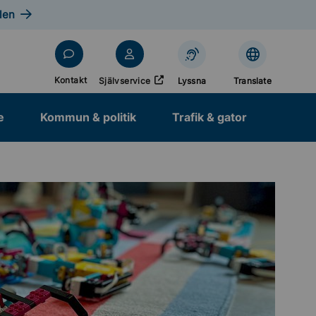
len
Öppnas i nytt fönster
Kontakt
Självservice
Lyssna
Translate
e
Kommun & politik
Trafik & gator