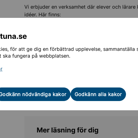
Vi erbjuder en verksamhet där elever och lärare 
idéer. Här finns:
mnasieskolor
robotar och drönare
giskt stöd
ntuna.se
VR-glasögon
3D-skrivare
es, för att ge dig en förbättrad upplevelse, sammanställa st
laserskärare och vinylskärare
t ska fungera på webbplatsen.
slöjdsal.
or
Vi har stort fokus på hållbarhet, entreprenörskap 
inspirera och stötta lärare att användning av dig
Godkänn nödvändiga kakor
Godkänn alla kakor
Makerzone - egen webbsida
Mer läsning för dig