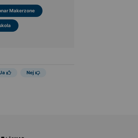
pnar Makerzone
skola
Ja
Nej