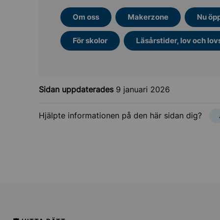
Om oss
Makerzone
Nu öp
För skolor
Läsårstider, lov och lov
nktioner
gsbelopp
Sidan uppdaterades
9 januari 2026
tbildning och VFU
Hjälpte informationen på den här sidan dig?