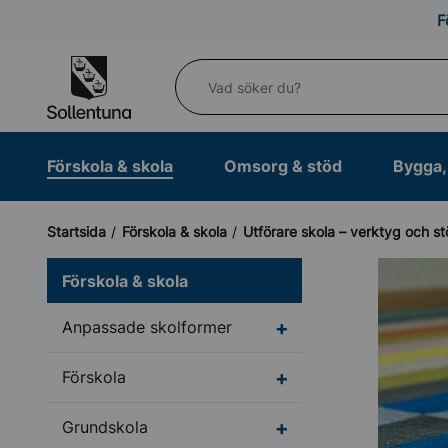
Till navigation
Till innehåll (s)
F
Vad söker du?
Förskola & skola
Omsorg & stöd
Bygga, 
Startsida
Förskola & skola
Utförare skola – verktyg och s
Förskola & skola
Undermeny för Anpass
Anpassade skolformer
Undermeny för Försko
Förskola
Undermeny för Grunds
Grundskola