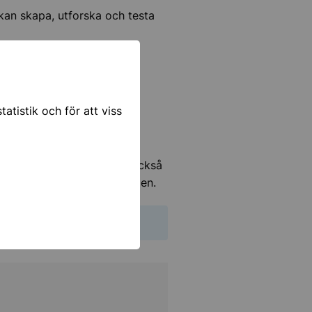
kan skapa, utforska och testa
atistik och för att viss
och digitalisering Vi vill också
itala verktyg i undervisningen.