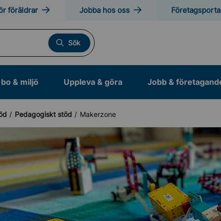
ör föräldrar
Jobba hos oss
Företagsporta
Sök
bo & miljö
Uppleva & göra
Jobb & företagand
töd
Pedagogiskt stöd
Makerzone
ade skolformer
la
kola