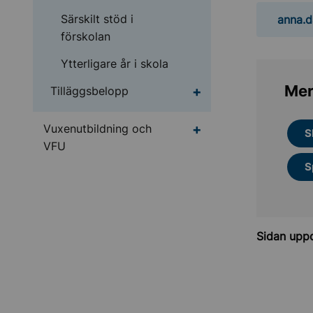
Särskilt stöd i
anna.d
förskolan
Ytterligare år i skola
Mer
Undermeny för Tilläg
Tilläggsbelopp
Undermeny för Vuxenu
Vuxenutbildning och
S
VFU
S
Sidan upp