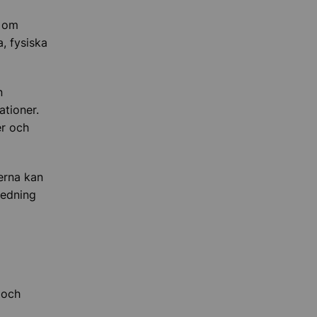
p om
, fysiska
n
ationer.
er och
erna kan
ledning
 och