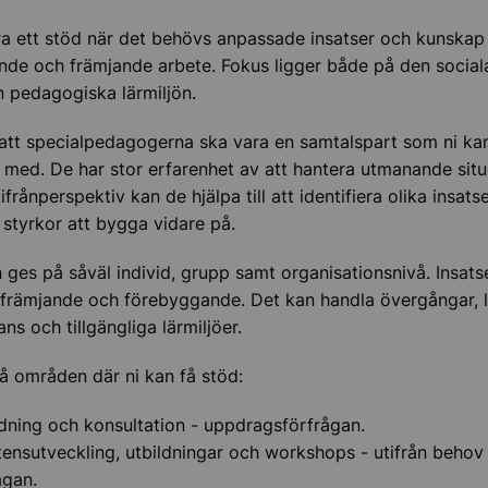
ieskola
a ett stöd när det behövs anpassade insatser och kunska
de och främjande arbete. Fokus ligger både på den sociala
 pedagogiska lärmiljön.
att specialpedagogerna ska vara en samtalspart som ni ka
med. De har stor erfarenhet av att hantera utmanande situ
ifrånperspektiv kan de hjälpa till att identifiera olika insats
 styrkor att bygga vidare på.
 ges på såväl individ, grupp samt organisationsnivå. Insats
främjande och förebyggande. Det kan handla övergångar, 
na lärarpris
ns och tillgängliga lärmiljöer.
e skola – verktyg och stöd
 områden där ni kan få stöd:
ning och konsultation - uppdragsförfrågan.
nsutveckling, utbildningar och workshops - utifrån behov
ågan.