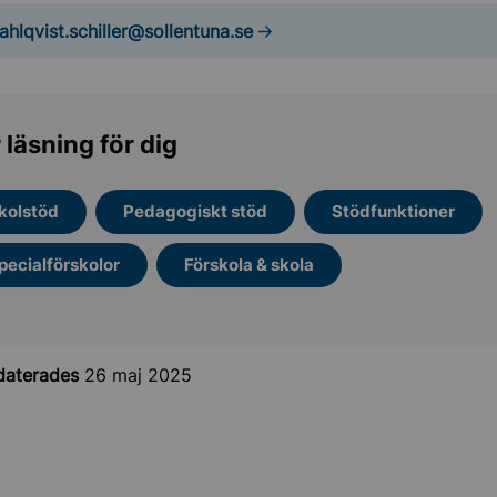
ahlqvist.schiller@sollentuna.se
 läsning för dig
gsbelopp
tbildning och VFU
kolstöd
Pedagogiskt stöd
Stödfunktioner
pecialförskolor
Förskola & skola
daterades
26 maj 2025