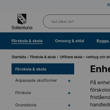
Till navigation
Till innehåll (s)
F
Vad söker du?
Förskola & skola
Omsorg & stöd
Bygga, 
Startsida
Förskola & skola
Utförare skola – verktyg och s
Enhe
Förskola & skola
Undermeny för Anpass
Anpassade skolformer
På enhet
förskolo
Undermeny för Försko
Förskola
friståe
handledn
Undermeny för Grunds
Grundskola