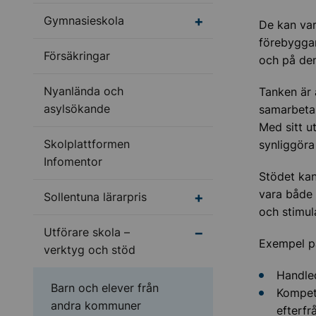
Undermeny för Gymnas
Gymnasieskola
De kan var
förebyggan
Försäkringar
och på den
Nyanlända och
Tanken är 
asylsökande
samarbeta 
Med sitt ut
Skolplattformen
synliggöra
Infomentor
Stödet kan
vara både 
Undermeny för Sollentu
Sollentuna lärarpris
och stimula
Undermeny för Utförar
Utförare skola –
Exempel på
verktyg och stöd
Handled
Barn och elever från
Kompete
andra kommuner
efterfr