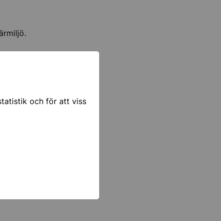
ärmiljö.
atistik och för att viss