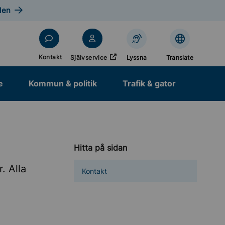
len
Öppnas i nytt fönster
Kontakt
Självservice
Lyssna
Translate
e
Kommun & politik
Trafik & gator
Hitta på sidan
. Alla
Kontakt