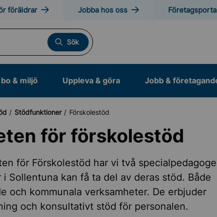
ör föräldrar
Jobba hos oss
Företagsporta
Sök
bo & miljö
Uppleva & göra
Jobb & företagand
töd
Stödfunktioner
Förskolestöd
ten för förskolestöd
ade skolformer
en för Förskolestöd har vi två specialpedagoger
r i Sollentuna kan få ta del av deras stöd. Både
la
nde och kommunala verksamheter. De erbjuder
ing och konsultativt stöd för personalen.
kola