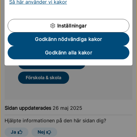
Så här använder vi kakor
Mer läsning för dig
Inställningar
Helenelundsskolan
Godkänn nödvändiga kakor
Helenelundshallen
Tureberg
Godkänn alla kakor
Lekplatser i Helenelund
Förskola & skola
Sidan uppdaterades
26 maj 2025
Hjälpte informationen på den här sidan dig?
Ja
Nej