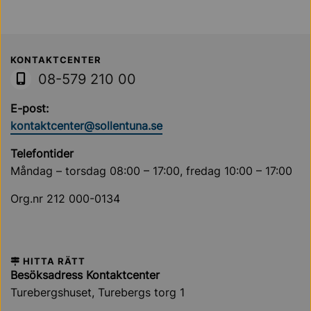
Sollentuna Kommun
KONTAKTCENTER
08-579 210 00
E-post:
kontaktcenter@sollentuna.se
Telefontider
Måndag – torsdag 08:00 – 17:00, fredag 10:00 – 17:00
Org.nr 212 000-0134
HITTA RÄTT
Besöksadress Kontaktcenter
Turebergshuset, Turebergs torg 1