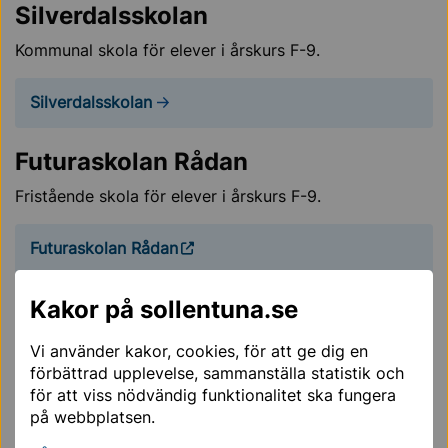
Silverdalsskolan
Kommunal skola för elever i årskurs F-9.
Silverdalsskolan
Futuraskolan Rådan
Fristående skola för elever i årskurs F-9.
Futuraskolan Rådan
Silverbäckens skola
Kakor på sollentuna.se
Fristående skola för elever i årskurs F-9.
Vi använder kakor, cookies, för att ge dig en
förbättrad upplevelse, sammanställa statistik och
Silverbäcken
för att viss nödvändig funktionalitet ska fungera
på webbplatsen.