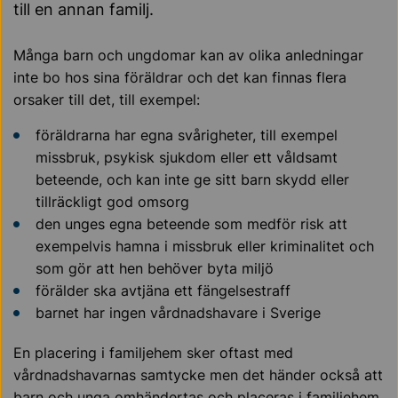
till en annan familj.
Många barn och ungdomar kan av olika anledningar
inte bo hos sina föräldrar och det kan finnas flera
orsaker till det, till exempel:
föräldrarna har egna svårigheter, till exempel
missbruk, psykisk sjukdom eller ett våldsamt
beteende, och kan inte ge sitt barn skydd eller
tillräckligt god omsorg
den unges egna beteende som medför risk att
exempelvis hamna i missbruk eller kriminalitet och
som gör att hen behöver byta miljö
förälder ska avtjäna ett fängelsestraff
barnet har ingen vårdnadshavare i Sverige
En placering i familjehem sker oftast med
vårdnadshavarnas samtycke men det händer också att
barn och unga omhändertas och placeras i familjehem