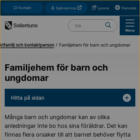
Till navigation
Till innehåll (s)
Kontakt
Öppnas i nytt fönster
Självservice
Lyssna
Translate
Vad söker du?
Meny
ktfamilj och kontaktperson
Familjehem för barn och ungdomar
Familjehem för barn och
ungdomar
Hitta på sidan
Många barn och ungdomar kan av olika
anledningar inte bo hos sina föräldrar. Det kan
finnas flera orsaker till att barnet behöver flytta