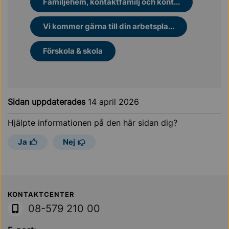
Familjehem, kontaktfamilj och kont...
Vi kommer gärna till din arbetspla...
Förskola & skola
Sidan uppdaterades
14 april 2026
Hjälpte informationen på den här sidan dig?
Ja
Nej
Sollentuna Kommun
KONTAKTCENTER
08-579 210 00