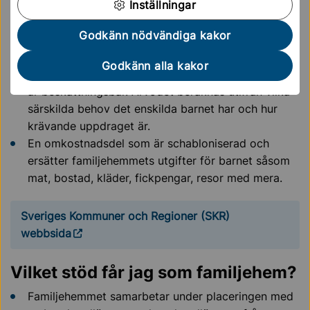
Inställningar
Sveriges Kommuner och Regioner (SKR) har riktlinjer
för vilken ersättning som ska betalas ut till
Godkänn nödvändiga kakor
familjehem. Ersättningen består av:
Godkänn alla kakor
En arvodesdel som är ersättning för uppdraget och
är beskattningsbar. Arvodet beräknas utifrån vilka
särskilda behov det enskilda barnet har och hur
krävande uppdraget är.
En omkostnadsdel som är schabloniserad och
ersätter familjehemmets utgifter för barnet såsom
mat, bostad, kläder, fickpengar, resor med mera.
Sveriges Kommuner och Regioner (SKR)
webbsida
Vilket stöd får jag som familjehem?
Familjehemmet samarbetar under placeringen med