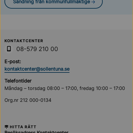
Sändning från kommunfullmäktige
Sollentuna Kommun
KONTAKTCENTER
08-579 210 00
E-post:
kontaktcenter@sollentuna.se
Telefontider
Måndag – torsdag 08:00 – 17:00, fredag 10:00 – 17:00
Org.nr 212 000-0134
HITTA RÄTT
Besöksadress Kontaktcenter