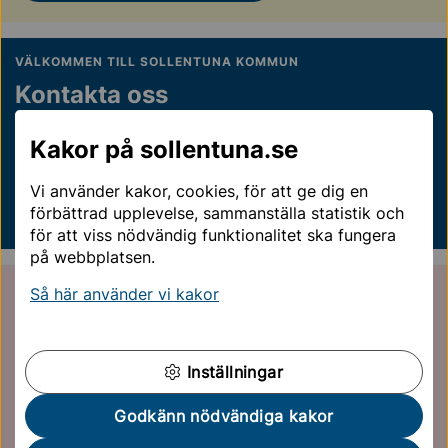
VÄLKOMMEN TILL SOLLENTUNA KOMMUN
Kontakta oss
Kontakta oss på telefon, e-post eller vid besök. I vårt
Kakor på sollentuna.se
kontaktcenter träffar du kunniga och specialiserade
handläggare.
Vi använder kakor, cookies, för att ge dig en
förbättrad upplevelse, sammanställa statistik och
Kontakta Sollentuna kommun
för att viss nödvändig funktionalitet ska fungera
på webbplatsen.
VEM GÖR VAD?
Så här använder vi kakor
Kommunens organisation
Kommunfullmäktige, kommunstyrelsen och de olika
Inställningar
nämnderna utgör den politiska organisationen. Till de
olika nämnderna finns förvaltningskontor.
Godkänn nödvändiga kakor
Kommunens organisation