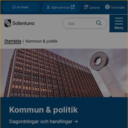
Till navigation
Till innehåll (s)
Kontakt
Öppnas i nytt fönster
Självservice
Lyssna
Translate
Vad söker du?
Meny
Startsida
Kommun & politik
Kommun & politik
Dagordningar och handlingar