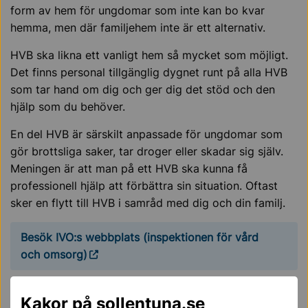
form av hem för ungdomar som inte kan bo kvar
hemma, men där familjehem inte är ett alternativ.
HVB ska likna ett vanligt hem så mycket som möjligt.
Det finns personal tillgänglig dygnet runt på alla HVB
som tar hand om dig och ger dig det stöd och den
hjälp som du behöver.
En del HVB är särskilt anpassade för ungdomar som
gör brottsliga saker, tar droger eller skadar sig själv.
Meningen är att man på ett HVB ska kunna få
professionell hjälp att förbättra sin situation. Oftast
sker en flytt till HVB i samråd med dig och din familj.
Besök IVO:s webbplats (inspektionen för vård
och omsorg)
Stödboende
Kakor på sollentuna.se