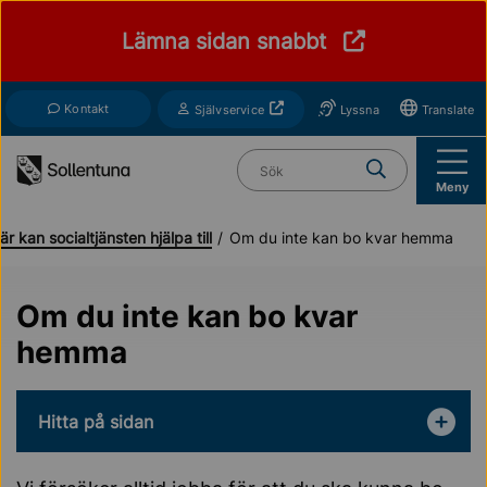
Till navigation
Till innehåll (s)
Lämna sidan snabbt
Kontakt
Öppnas i nytt fönster
Självservice
Lyssna
Translate
Vad söker du?
Meny
är kan socialtjänsten hjälpa till?
Om du inte kan bo kvar hemma
Om du inte kan bo kvar
hemma
Hitta på sidan