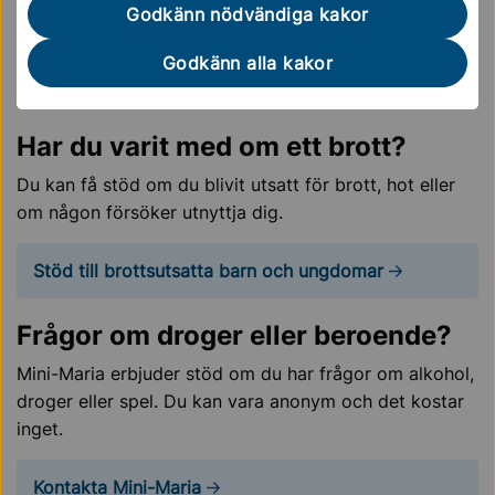
studieplats, praktik eller samtalsstöd.
Godkänn nödvändiga kakor
Läs om vilket stöd du kan få om du saknar
Godkänn alla kakor
gymnasieplats
Har du varit med om ett brott?
Du kan få stöd om du blivit utsatt för brott, hot eller
om någon försöker utnyttja dig.
Stöd till brottsutsatta barn och ungdomar
Frågor om droger eller beroende?
Mini-Maria erbjuder stöd om du har frågor om alkohol,
droger eller spel. Du kan vara anonym och det kostar
inget.
Kontakta Mini-Maria