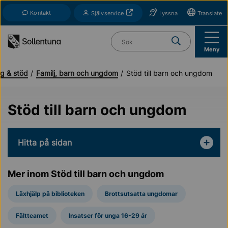
Till navigation
Till innehåll (s)
Kontakt
Öppnas i nytt fönster
Självservice
Lyssna
Translate
Vad söker du?
Meny
g & stöd
Familj, barn och ungdom
Stöd till barn och ungdom
Stöd till barn och ungdom
Hitta på sidan
Mer inom Stöd till barn och ungdom
Läxhjälp på biblioteken
Brottsutsatta ungdomar
Fältteamet
Insatser för unga 16-29 år