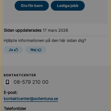
Oro för barn
Lediga jobb
Sidan uppdaterades
17 mars 2026
Hjälpte informationen på den här sidan dig?
Ja
Nej
Sollentuna Kommun
KONTAKTCENTER
08-579 210 00
E-post:
kontaktcenter@sollentuna.se
Telefontider