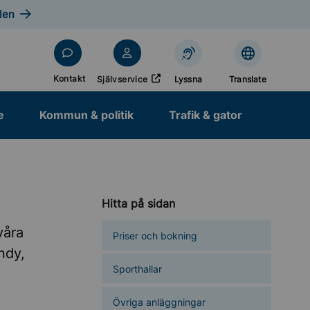
len
Öppnas i nytt fönster
Kontakt
Självservice
Lyssna
Translate
e
Kommun & politik
Trafik & gator
Hitta på sidan
våra
Priser och bokning
ndy,
Sporthallar
Övriga anläggningar