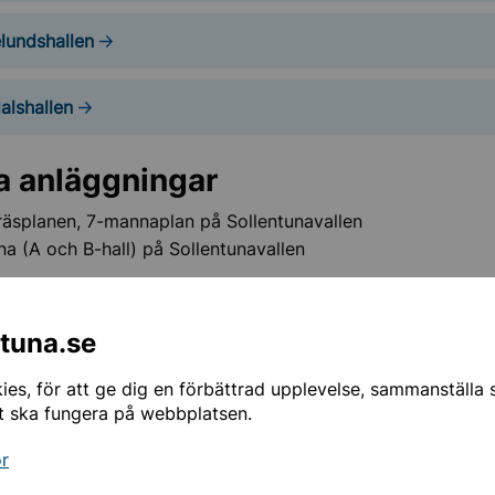
lundshallen
dalshallen
a anläggningar
äsplanen, 7-mannaplan på Sollentunavallen
rna (A och B-hall) på Sollentunavallen
arna finns mål och korgar samt en del mattor att tillgå. Ni t
 utrustning, såsom bollar och klubbor.
ntuna.se
allen
es, för att ge dig en förbättrad upplevelse, sammanställa st
t ska fungera på webbplatsen.
 köpcentrum, vägg i vägg med Friskis & Svettis, ligger Boule
banor och du kan hyra enstaka banor eller hela hallen.
or