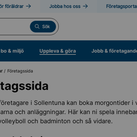
ör föräldrar
Jobba hos oss
Företagsporta
Sök
bo & miljö
Uppleva & göra
Jobb & företagand
ar
Företagssida
tagssida
otion och friluftsliv
öretagare i Sollentuna kan boka morgontider i 
larna och anläggningar. Här kan ni spela inneba
volleyboll och badminton och så vidare.
anläggningar