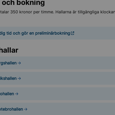
r och bokning
splaner
talar 350 kronor per timme. Hallarna är tillgängliga klocka
tiksalar
dig tid och gör en preliminärbokning
hallar
gshallen
llar
kshallen
ohallen
tebrohallen