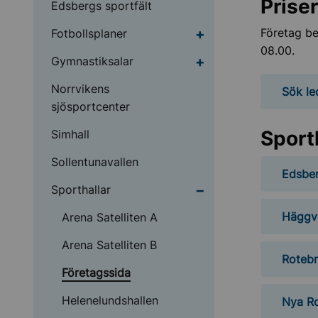
Prise
Edsbergs sportfält
Undermeny för Fotboll
Företag be
Fotbollsplaner
08.00.
Undermeny för Gymnas
Gymnastiksalar
Norrvikens
Sök le
sjösportcenter
Sport
Simhall
Sollentunavallen
Edsber
Undermeny för Sportha
Sporthallar
Häggvi
Arena Satelliten A
Arena Satelliten B
Rotebr
Företagssida
Helenelundshallen
Nya Ro