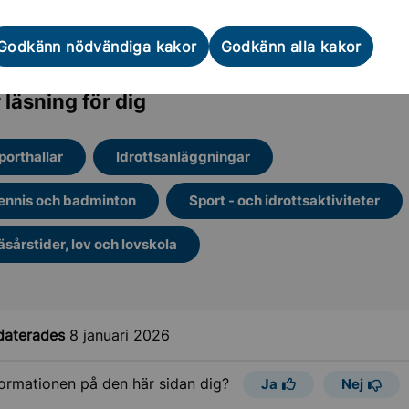
allens öppettider och priser
Godkänn nödvändiga kakor
Godkänn alla kakor
 läsning för dig
ter för seniorer
okal
porthallar
Idrottsanläggningar
lov i Sollentuna
ennis och badminton
Sport - och idrottsaktiviteter
ch historia
äsårstider, lov och lovskola
kultur och sevärdheter
daterades
8 januari 2026
gar och föreningsliv
formationen på den här sidan dig?
Ja
Nej