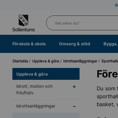
Till navigation
Till innehåll (s)
F
Vad söker du?
Förskola & skola
Omsorg & stöd
Bygga, 
Startsida
Uppleva & göra
Idrottsanläggningar
Sporthall
Före
Uppleva & göra
Undermeny för Idrott, m
Idrott, motion och
Du som f
friluftsliv
sporthal
basket, 
Undermeny för Idrotts
Idrottsanläggningar