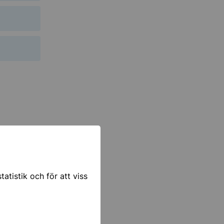
ar
atistik och för att viss
hallen. Här