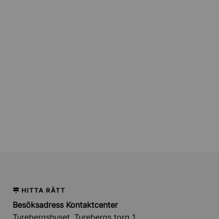
ollentuna
Undermeny för Stipendier, priser och utmärkelser
HITTA RÄTT
Besöksadress Kontaktcenter
Turebergshuset, Turebergs torg 1