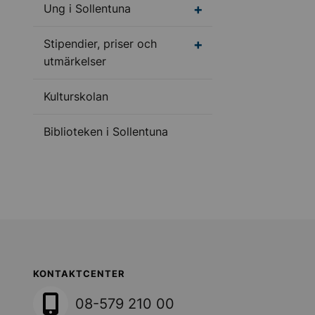
Undermeny för Ung i S
Ung i Sollentuna
Stipendier, priser och
utmärkelser
Kulturskolan
Biblioteken i Sollentuna
Sollentuna Kommun
KONTAKTCENTER
08-579 210 00