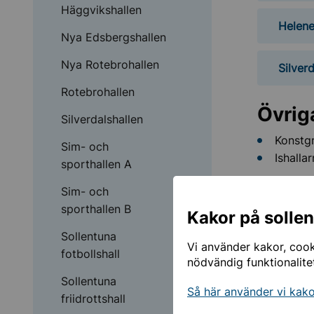
Häggvikshallen
Helene
Nya Edsbergshallen
Nya Rotebrohallen
Silver
Rotebrohallen
Övrig
Silverdalshallen
Konstgr
Sim- och
Ishalla
sporthallen A
I sporthall
Sim- och
själva med
sporthallen B
Kakor på solle
Sollentuna
Bouleh
Vi använder kakor, cooki
fotbollshall
nödvändig funktionalite
I Stinsens
finns fem 
Sollentuna
Så här använder vi kak
friidrottshall