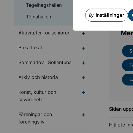
Bouleh
Tegelhagshallen
Inställningar
Töjnahallen
Mer
Undermeny för Aktivite
Aktiviteter för seniorer
Undermeny för Boka l
Boka lokal
S
Undermeny för Sommar
Sommarlov i Sollentuna
T
Undermeny för Arkiv o
Arkiv och historia
L
Undermeny för Konst, 
Konst, kultur och
sevärdheter
Sidan upp
Undermeny för Förenin
Föreningar och
föreningsliv
Hjälpte in