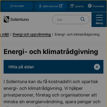
Till navigation
Till innehåll (s)
Kontakt
Öppnas i nytt fönster
Självservice
Lyssna
Translate
Vad söker du?
Meny
 miljö
Energi och uppvärmning
Energi- och klimatrådgivning
Energi- och klimatrådgivning
Hitta på sidan
I Sollentuna kan du få kostnadsfri och opartisk
energi- och klimatrådgivning. Vi hjälper
privatpersoner, företag och organisationer att
minska sin energianvändning, spara pengar och