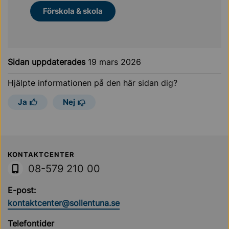
Förskola & skola
Sidan uppdaterades
19 mars 2026
Hjälpte informationen på den här sidan dig?
Ja
Nej
Sollentuna Kommun
KONTAKTCENTER
08-579 210 00
E-post:
kontaktcenter@sollentuna.se
Telefontider