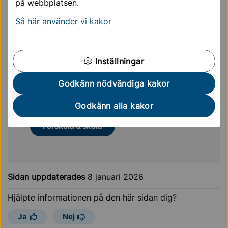
på webbplatsen.
Politiska sekreterare
Så här använder vi kakor
Ersättning
Ledamöter och ersättare i
Inställningar
kommunst...
Godkänn nödvändiga kakor
Ledamöter och ersättare i
kommunstyrelsens...
Godkänn alla kakor
Förskola & skola
Sidan uppdaterades
8 januari 2026
Hjälpte informationen på den här sidan dig?
Ja
Nej