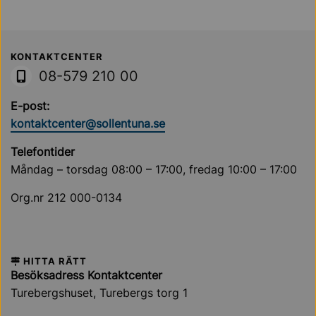
Sollentuna Kommun
KONTAKTCENTER
08-579 210 00
E-post:
kontaktcenter@sollentuna.se
Telefontider
Måndag – torsdag 08:00 – 17:00, fredag 10:00 – 17:00
Org.nr 212 000-0134
HITTA RÄTT
Besöksadress Kontaktcenter
Turebergshuset, Turebergs torg 1