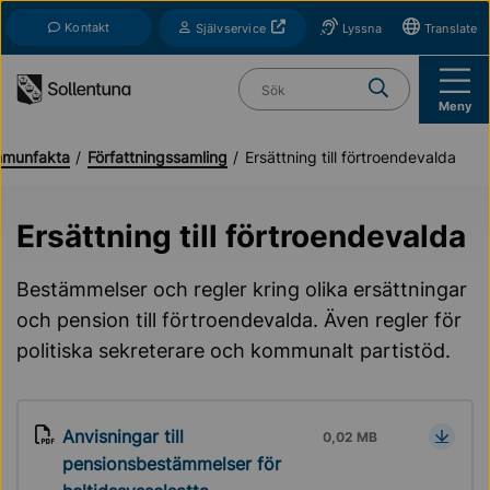
Till navigation
Till innehåll (s)
Kontakt
Öppnas i nytt fönster
Självservice
Lyssna
Translate
Vad söker du?
Meny
munfakta
Författningssamling
Ersättning till förtroendevalda
Ersättning till förtroendevalda
Bestämmelser och regler kring olika ersättningar
och pension till förtroendevalda. Även regler för
politiska sekreterare och kommunalt partistöd.
Anvisningar till
0,02 MB
pensionsbestämmelser för