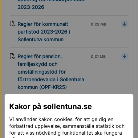
2023-2026
Regler för kommunalt
0,29 MB
partistöd 2023-2026 i
Sollentuna kommun
Regler för pension,
0,31 MB
familjeskydd och
omställningsstöd för
förtroendevalda i Sollentuna
kommun (OPF-KR25)
Kakor på sollentuna.se
Vi använder kakor, cookies, för att ge dig en
Mer läsning för dig
förbättrad upplevelse, sammanställa statistik och
för att viss nödvändig funktionalitet ska fungera