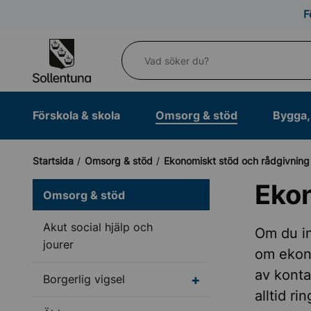
Till navigation
Till innehåll (s)
F
Vad söker du?
Förskola & skola
Omsorg & stöd
Bygga, 
Startsida
Omsorg & stöd
Ekonomiskt stöd och rådgivning
Eko
Omsorg & stöd
Akut social hjälp och
Om du in
jourer
om ekono
av konta
Undermeny för Borgerl
Borgerlig vigsel
alltid ri