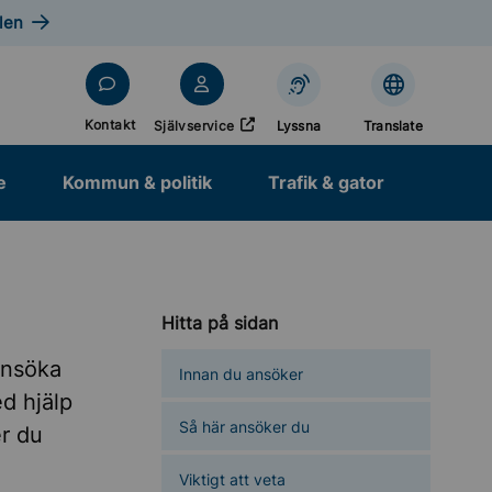
len
Öppnas i nytt fönster
Kontakt
Självservice
Lyssna
Translate
e
Kommun & politik
Trafik & gator
Hitta på sidan
 ansöka
Innan du ansöker
d hjälp
Så här ansöker du
r du
Viktigt att veta