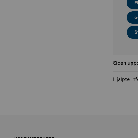
E
e
S
Sidan upp
Hjälpte in