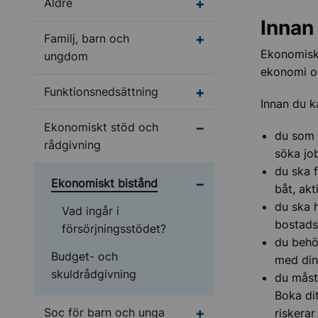
Undermeny för Äldre
Äldre
Innan
Undermeny för Familj
Familj, barn och
Ekonomiskt 
ungdom
ekonomi oc
Undermeny för Funktio
Funktionsnedsättning
Innan du k
Undermeny för Ekonom
Ekonomiskt stöd och
du som 
rådgivning
söka jo
du ska f
Undermeny för Ekonom
Ekonomiskt bistånd
båt, akt
du ska h
Vad ingår i
bostads
försörjningsstödet?
du behö
Budget- och
med din
skuldrådgivning
du måst
Boka dit
Undermeny för Soc fö
Soc för barn och unga
riskerar