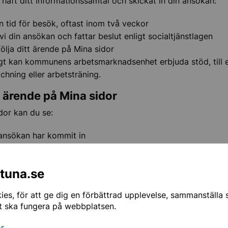
 haft ditt informationssamtal och skickat in din ansökan:
n tid för besök, oftast inom två veckor
vi din ansökan och fattar beslut enligt socialtjänstlagen
ölja ditt ärende på Mina sidor
gt kan kommunens arbetsmarknadsenhet erbjuda stöd, till
hning eller arbetsträning.
tt ärende på Mina sidor
dor kan du se:
ansökan har kommit in
t saknas
eslut som fattats och varför
ntuna.se
 och hur mycket pengar du får
 är din handläggare
es, för att ge dig en förbättrad upplevelse, sammanställa st
t ska fungera på webbplatsen.
in på Mina sidor
or