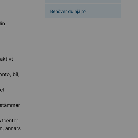
Behöver du hjälp?
din
aktivt
nto, bil,
el
t stämmer
ktcenter.
n, annars