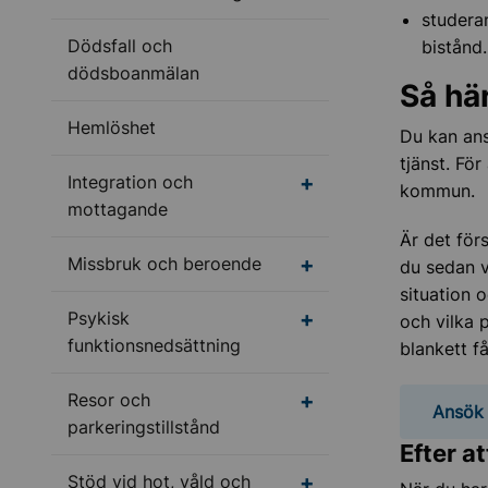
studera
Dödsfall och
bistånd.
dödsboanmälan
Så hä
Hemlöshet
Du kan ans
tjänst. Fö
Undermeny för Integr
Integration och
kommun.
mottagande
Är det för
Undermeny för Missbr
Missbruk och beroende
du sedan v
situation 
Undermeny för Psykisk
Psykisk
och vilka 
funktionsnedsättning
blankett f
Undermeny för Resor o
Resor och
Ansök 
parkeringstillstånd
Efter a
Undermeny för Stöd vi
Stöd vid hot, våld och