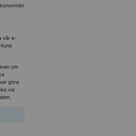
 ekonomiskt
 vår e-
entuna
 även om
ka
ver göra
öka via
d dem.