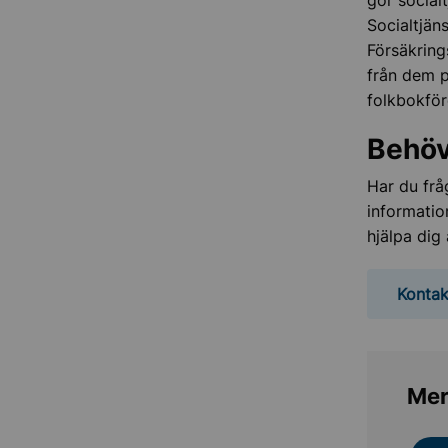
gör social
Socialtjän
Försäkring
från dem p
folkbokför
Behöv
Har du frå
informatio
hjälpa dig
Kontak
Mer