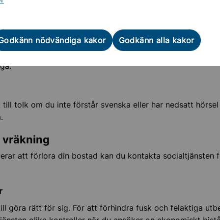
t att veta
splikt
Godkänn nödvändiga kakor
Godkänn alla kakor
al på socialkontoret har tystnadsplikt. Uppgifter om dig läm
iga.
 till tolk om du inte förstår svenska eller har nedsatt hörsel 
.
r vräkning
erar att förlora din bostad kan du kontakta socialtjänsten 
r
ill göra rätt för sig. För att förhindra fusk och felaktiga utb