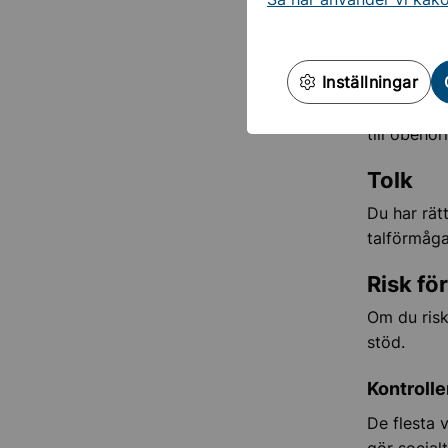
Viktig
Tystnad
Inställningar
All person
till obehör
Tolk
Du har rätt
talförmåga
Risk fö
Om du risk
stöd.
Kontrolle
De flesta v