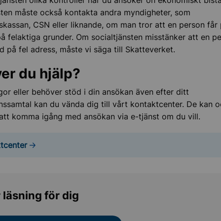
tjänsten olika kontroller när du ansöker on ekonomiskt bist
sten måste också kontakta andra myndigheter, som
skassan, CSN eller liknande, om man tror att en person får
å felaktiga grunder. Om socialtjänsten misstänker att en p
d på fel adress, måste vi säga till Skatteverket.
er du hjälp?
gor eller behöver stöd i din ansökan även efter ditt
nssamtal kan du vända dig till vårt kontaktcenter. De kan 
 att komma igång med ansökan via e-tjänst om du vill.
tcenter
 läsning för dig