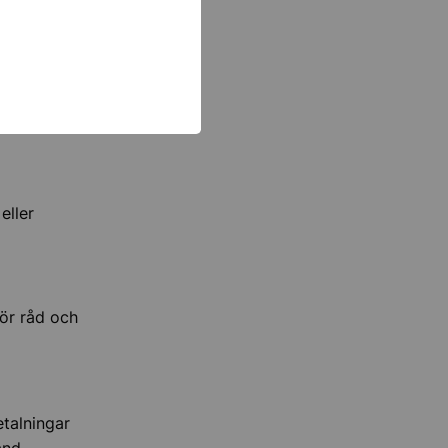
nas inte ut
eller
för råd och
etalningar