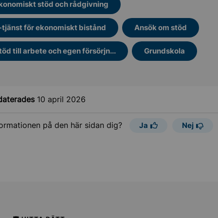
konomiskt stöd och rådgivning
-tjänst för ekonomiskt bistånd
Ansök om stöd
töd till arbete och egen försörjn...
Grundskola
daterades
10 april 2026
formationen på den här sidan dig?
Ja
Nej