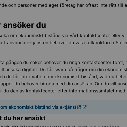
nde och personer med eget företag har oftast inte rätt till
r ansöker du
öka om ekonomiskt bistånd via vårt kontaktcenter eller via
r att använda e-tjänsten behöver du vara folkbokförd i Soll
ation och mottagande
sta gången du söker behöver du ringa kontaktcenter först,
uk och beroende
ill ansöka digitalt. Du får svara på frågor om din ekonomis
och du får information om ekonomiskt bistånd, vad du behö
 funktionsnedsättning
papper du behöver bifoga med din ansökan. Om du vill ans
år du den av kontaktcenter efter informationssamtalet me
ch parkeringstillstånd
om ekonomiskt bistånd via e-tjänst
tt du har ansökt
d hot, våld och extremism