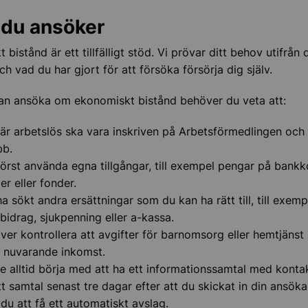
 du ansöker
, barn och ungdom
bistånd är ett tillfälligt stöd. Vi prövar ditt behov utifrån 
h vad du har gjort för att försöka försörja dig själv.
nsnedsättning
an ansöka om ekonomiskt bistånd behöver du veta att:
iskt stöd och rådgivning
är arbetslös ska vara inskriven på Arbetsförmedlingen och 
bb.
örst använda egna tillgångar, till exempel pengar på bankko
iskt bistånd
ier eller fonder.
a sökt andra ersättningar som du kan ha rätt till, till exemp
bidrag, sjukpenning eller a-kassa.
ver kontrollera att avgifter för barnomsorg eller hemtjäns
 nuvarande inkomst.
e alltid börja med att ha ett informationssamtal med konta
t samtal senast tre dagar efter att du skickat in din ansöka
r barn och unga
 du att få ett automatiskt avslag.