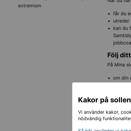
När du har
extremism
får du e
utreder 
kan du f
Samtidi
jobbcoac
Följ di
På Mina si
om din 
om någo
vilket b
Kakor på solle
om, när
vem som
Vi använder kakor, cooki
nödvändig funktionalite
Logga 
Så här använder vi kak