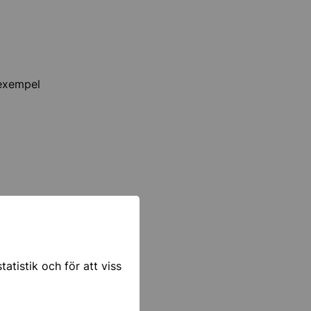
 exempel
atistik och för att viss