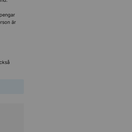
ånd.
 pengar
erson är
också