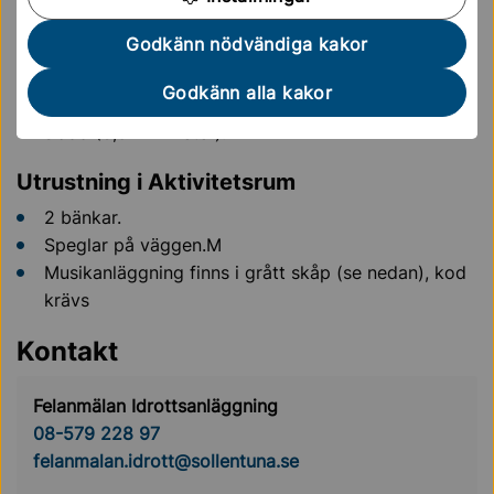
2 långa tunna mattor.
Godkänn nödvändiga kakor
8 satsbrädor.
4 trampetter.
Godkänn alla kakor
Musikanläggning finns, kräver egen medtagen
sladd (3,5 millimeter).
Utrustning i Aktivitetsrum
2 bänkar.
Speglar på väggen.M
Musikanläggning finns i grått skåp (se nedan), kod
krävs
Kontakt
Felanmälan Idrottsanläggning
08-579 228 97
felanmalan.idrott@sollentuna.se