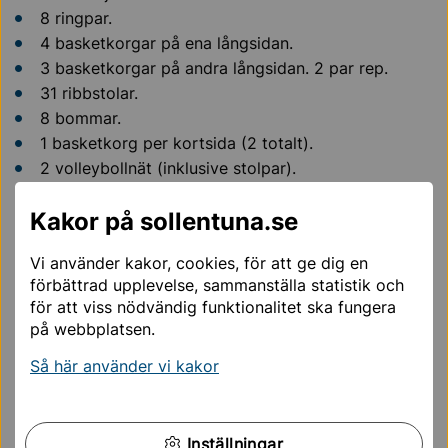
8 ringpar.
4 basketkorgar på ena långsidan.
3 basketkorgar på andra långsidan. 2 par rep.
31 ribbstolar.
8 bommar.
1 basketkorg per kortsida (2 totalt).
2 volleybollnät (inklusive stolpar).
2 handbollsmål (1 per kortsida).
Kakor på sollentuna.se
8 bänkar.
1 klättervägg.
Vi använder kakor, cookies, för att ge dig en
3 stora innebandymål.
förbättrad upplevelse, sammanställa statistik och
4 små innebandymål.
för att viss nödvändig funktionalitet ska fungera
2 mellan innebandymål.
på webbplatsen.
Innebandysarg.
Så här använder vi kakor
5 häckar.
5 plintar. 1
2 gymnastikmattor.
1 bock.
Inställningar