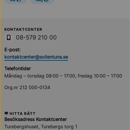
Sollentuna Kommun
KONTAKTCENTER
08-579 210 00
E-post:
kontaktcenter@sollentuna.se
Telefontider
Måndag – torsdag 08:00 – 17:00, fredag 10:00 – 17:00
Org.nr 212 000-0134
HITTA RÄTT
Besöksadress Kontaktcenter
Turebergshuset, Turebergs torg 1