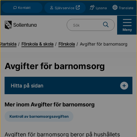
Till navigation
Till innehåll (s)
Kontakt
Öppnas i nytt fönster
Självservice
Lyssna
Translate
Vad söker du?
Meny
Startsida
Förskola & skola
Förskola
Avgifter för barnomsorg
Avgifter för barnomsorg
Hitta på sidan
Mer inom Avgifter för barnomsorg
Kontroll av barnomsorgsavgiften
Avgiften för barnomsorg beror på hushållets