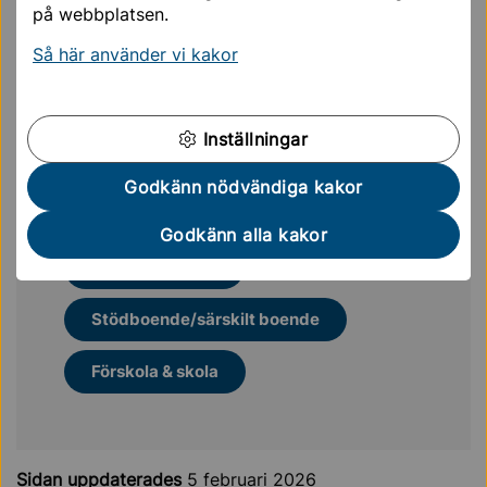
på webbplatsen.
Så här använder vi kakor
Mer läsning för dig
Inställningar
Bostad med särskild service
Godkänn nödvändiga kakor
Boende och korttidsstöd
Godkänn alla kakor
Stöd i vardagen
Stödboende/särskilt boende
Förskola & skola
Sidan uppdaterades
5 februari 2026