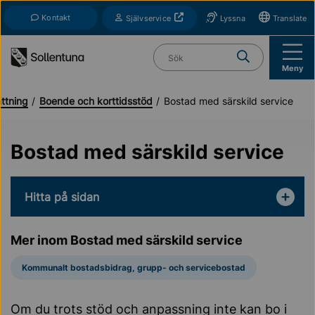
Till navigation
Till innehåll (s)
Kontakt
Öppnas i nytt fönster
Självservice
Lyssna
Translate
Vad söker du?
Meny
ttning
Boende och korttidsstöd
Bostad med särskild service
Bostad med särskild service
Hitta på sidan
Mer inom Bostad med särskild service
Kommunalt bostadsbidrag, grupp- och servicebostad
Om du trots stöd och anpassning inte kan bo i