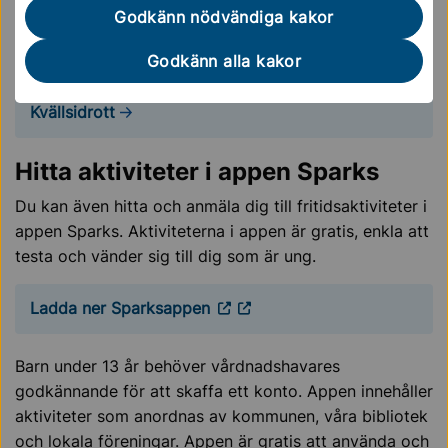
kompisar? Nu kan du vara med på öppna
Godkänn nödvändiga kakor
kvällsaktiviteter på olika platser i kommunen. För dig
som är 10–17 år.
Godkänn alla kakor
Kvällsidrott
Hitta aktiviteter i appen Sparks
Du kan även hitta och anmäla dig till fritidsaktiviteter i
appen Sparks. Aktiviteterna i appen är gratis, enkla att
testa och vänder sig till dig som är ung.
Ladda ner Sparksappen
Barn under 13 år behöver vårdnadshavares
godkännande för att skaffa ett konto. Appen innehåller
aktiviteter som anordnas av kommunen, våra bibliotek
och lokala föreningar. Appen är gratis att använda och