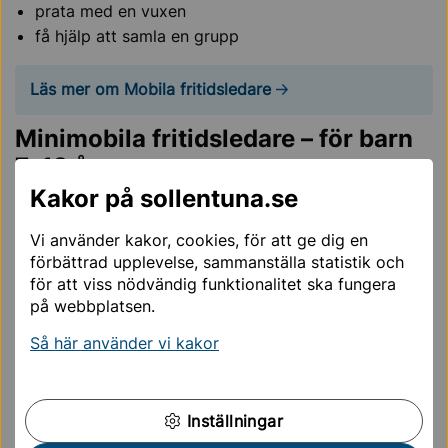
prata med en vuxen
få hjälp att samla en grupp
Läs mer om Mobila fritidsledare
Minimobila fritidsledare – för barn
7–12 år
Kakor på sollentuna.se
Minimobila fritidsledare ordnar trygga och roliga
aktiviteter för barn i olika bostadsområden.
Vi använder kakor, cookies, för att ge dig en
förbättrad upplevelse, sammanställa statistik och
Alla aktiviteter är gratis. Vi:
för att viss nödvändig funktionalitet ska fungera
ordnar lek och skapande
på webbplatsen.
finns nära barnens vardag
Så här använder vi kakor
samarbetar med andra verksamheter
Kvällsidrott för ungdomar
Inställningar
Vill du röra på dig och ha kul tillsammans med