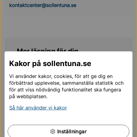
kontaktcenter@sollentuna.se
Mer läsning för dig
Kakor på sollentuna.se
Kontakta oss
Vi använder kakor, cookies, för att ge dig en
förbättrad upplevelse, sammanställa statistik och
Synpunkter på Sollentuna kommun
för att viss nödvändig funktionalitet ska fungera
på webbplatsen.
Jobba i Sollentuna kommun
Så här använder vi kakor
Press och information
Förskola & skola
Inställningar