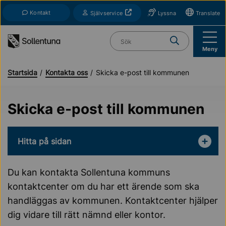
Till navigation
Till innehåll (s)
Kontakt
Öppnas i nytt fönster
Självservice
Lyssna
Translate
Vad söker du?
Meny
Startsida
Kontakta oss
Skicka e-post till kommunen
Skicka e-post till kommunen
Hitta på sidan
Du kan kontakta Sollentuna kommuns
kontaktcenter om du har ett ärende som ska
handläggas av kommunen. Kontaktcenter hjälper
dig vidare till rätt nämnd eller kontor.