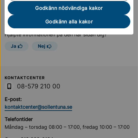
Godkänn nödvändiga kakor
Godkänn alla kakor
Sidan uppdaterades
11 maj 2026
Hjälpte informationen på den här sidan dig?
Ja
Nej
Sollentuna Kommun
KONTAKTCENTER
08-579 210 00
E-post:
kontaktcenter@sollentuna.se
Telefontider
Måndag – torsdag 08:00 – 17:00, fredag 10:00 – 17:00