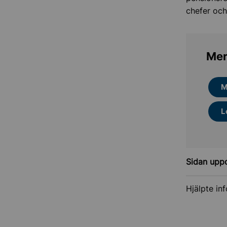
chefer och
Mer
M
L
Sidan upp
Hjälpte in