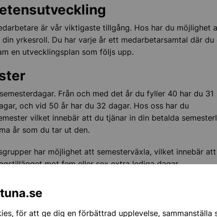
tensutveckling
arbetare är vår viktigaste tillgång. Hos har du möjlighet a
i din yrkesroll. Du har varje år ett medarbetarsamtal där du
ram en utvecklingsplan som följs upp.
ster
semesterdagar. Från och med det år du fyller 40 har du 31
gar, och vid 50 år har du 32 dagar. Hos oss har du
emester vilket innebär att du tjänar in din betalda semester
a år som du tar ut den.
sgrupper har möjlighet att semesterväxla, vilket innebär att
gstillägget mot fem eller sex extra lediga dagar.
drapenningstillägg
ntuna.se
t anställd under minst 180 kalenderdagar innan du går på 
es, för att ge dig en förbättrad upplevelse, sammanställa st