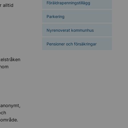
Föräldrapenningstillägg
 alltid
Parkering
Nyrenoverat kommunhus
Pensioner och försäkringar
kelstråken
enom
 anonymt,
och
esområde.