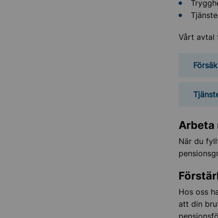
Trygghe
Tjänste
Vårt avtal
Försäk
Tjänst
Arbeta 
När du fyl
pensionsgr
Förstär
Hos oss ha
att din br
pensionsfö