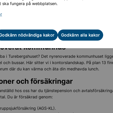
dighet får du ett tillägg som motsvarar 10 procent av lönebo
t ska fungera på webbplatsen.
 under högst 180 dagar och längst till dess att barnet är 24
or
ring
bar nära Sollentuna centrum kan hyra p-plats i Sollentuna
mmunen.
Godkänn nödvändiga kakor
Godkänn alla kakor
noverat kommunhus
ba i Turebergshuset? Det nyrenoverade kommunhuset ligge
l och bussar. Här sitter vi i kontorslandskap. På plan 13 fin
hrum där du kan värma och äta din medhavda lunch.
oner och försäkringar
anställd hos oss har du tjänstepension och avtalsförsäkrin
vtal. Du är försäkrad genom:
ruppsjukförsäkring (AGS-KL).