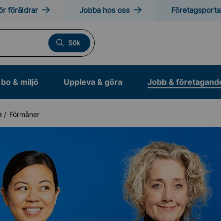
ör föräldrar
Jobba hos oss
Företagsporta
Sök
bo & miljö
Uppleva & göra
Jobb & företagand
n
Förmåner
 och arbetsträning
i Sollentuna kommun