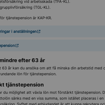
tsförsäkring vid arbetsskada (TFA-KL).
grupplivförsäkring (TGL-KL).
 för tjänstepension är KAP-KR.
ringar i anställningen
epension
mindre efter 63 år
lt 63 år kan du ansöka om att få minska din arbetstid med
undande lön för tjänstepension.
kt tjänstepension
r du möjlighet att växla lön mot förstärkt tjänstepension. 
uttolön sänks med en viss summa, som istället placeras i en
rsäkring. Syftet med erbjudandet är att kunna rekrytera oc