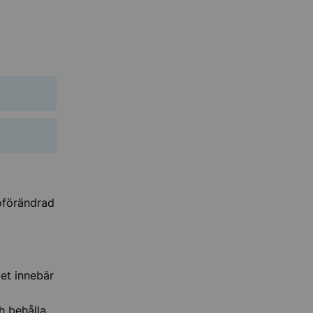
 oförändrad
Det innebär
h behålla