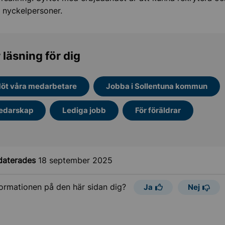
 nyckelpersoner.
 läsning för dig
öt våra medarbetare
Jobba i Sollentuna kommun
edarskap
Lediga jobb
För föräldrar
daterades
18 september 2025
formationen på den här sidan dig?
Ja
Nej