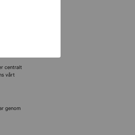
rtfallet.
 månader.
 centrum
r centralt
ns vårt
gar genom