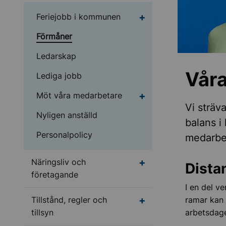
Undermeny för Feriej
Feriejobb i kommunen
Förmåner
Ledarskap
Vår
Lediga jobb
Undermeny för Möt vå
Möt våra medarbetare
Vi sträv
Nyligen anställd
balans i
Personalpolicy
medarbe
Undermeny för Närings
Näringsliv och
Dista
företagande
I en del v
Undermeny för Tillstånd
Tillstånd, regler och
ramar kan v
tillsyn
arbetsdag