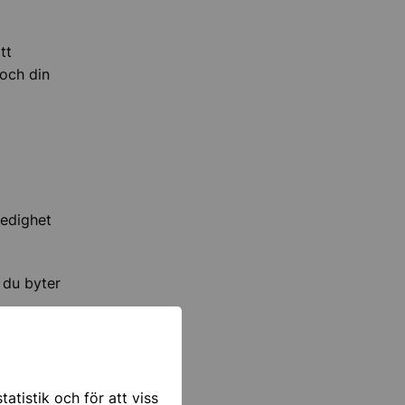
tt
 och din
ledighet
 du byter
betald
atistik och för att viss