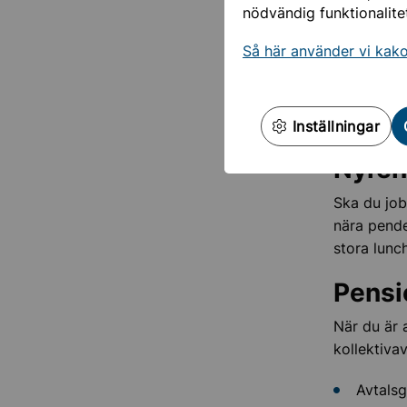
föräldrale
nödvändig funktionalite
Det gäller
Så här använder vi kak
Parke
Du som job
genom ko
Inställningar
Nyre
Ska du job
nära pende
stora lunc
Pensi
När du är 
kollektiva
Avtalsg