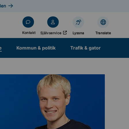
len
Öppnas i nytt fönster
Kontakt
Självservice
Lyssna
Translate
e
Kommun & politik
Trafik & gator