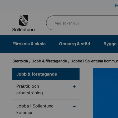
Till navigation
Till innehåll (s)
F
Vad söker du?
Förskola & skola
Omsorg & stöd
Bygga, 
Startsida
Jobb & företagande
Jobba i Sollentuna kommu
Jobb & företagande
Undermeny för Praktik
Praktik och
arbetsträning
Undermeny för Jobba 
Jobba i Sollentuna
kommun