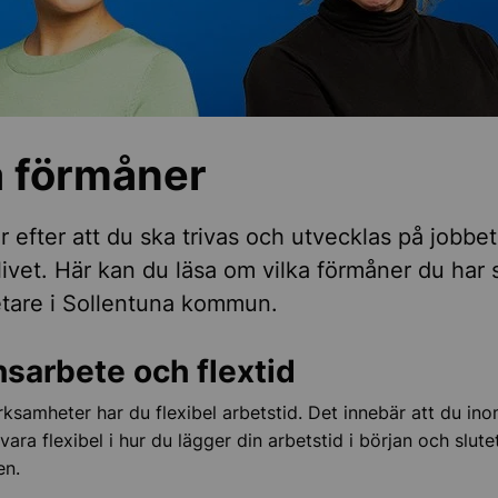
obb i kommunen
a förmåner
ra medarbetare
ar efter att du ska trivas och utvecklas på jobbe
 livet. Här kan du läsa om vilka förmåner du har
tare i Sollentuna kommun.
liv och företagande
nsarbete och flextid
erksamheter har du flexibel arbetstid. Det innebär att du ino
, regler och tillsyn
ara flexibel i hur du lägger din arbetstid i början och slute
en.