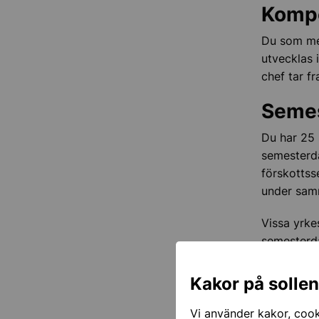
Kompe
Du som med
utvecklas 
chef tar f
Seme
Du har 25 
semesterda
förskottss
under samm
Vissa yrke
semesterda
Föräl
Kakor på solle
Om du vari
Vi använder kakor, cooki