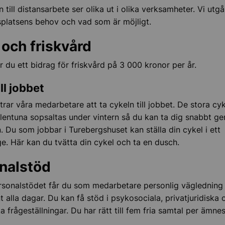
 till distansarbete ser olika ut i olika verksamheter. Vi utgår
splatsens behov och vad som är möjligt.
h lokaler
 och friskvård
dling och inköp
r du ett bidrag för friskvård på 3 000 kronor per år.
ll jobbet
rar våra medarbetare att ta cykeln till jobbet. De stora cy
entuna sopsaltas under vintern så du kan ta dig snabbt g
Du som jobbar i Turebergshuset kan ställa din cykel i ett
e. Här kan du tvätta din cykel och ta en dusch.
nalstöd
sonalstödet får du som medarbetare personlig vägledning
t alla dagar. Du kan få stöd i psykosociala, privatjuridiska 
 frågeställningar. Du har rätt till fem fria samtal per ämn