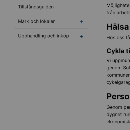
Möjligheten
Tillståndsguiden
från arbet
Undermeny för Mark oc
Mark och lokaler
Hälsa
Undermeny för Upphan
Upphandling och inköp
Hos oss få
Cykla ti
Vi uppmunt
genom Soll
kommunen. 
cykelgarag
Perso
Genom per
dygnet run
ekonomiska