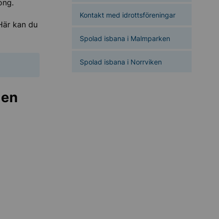
ong.
Kontakt med idrottsföreningar
 Här kan du
Spolad isbana i Malmparken
Spolad isbana i Norrviken
len