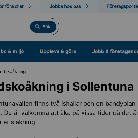
ör föräldrar
Jobba hos oss
Företagsporta
Sök
bo & miljö
Uppleva & göra
Jobb & företagand
ridskoåkning
dskoåkning i Sollentuna
otion och friluftsliv
ntunavallen finns två ishallar och en bandyplan
 Du är välkomna att åka på vissa tider då det ä
tens åkning.
tser