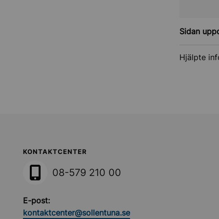
Sidan upp
Hjälpte in
Sollentuna Kommun
KONTAKTCENTER
08-579 210 00
E-post:
kontaktcenter@sollentuna.se