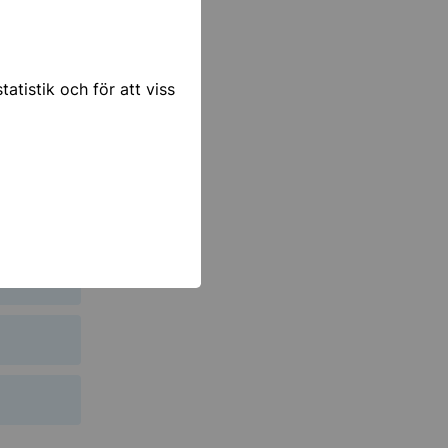
navallen så
atistik och för att viss