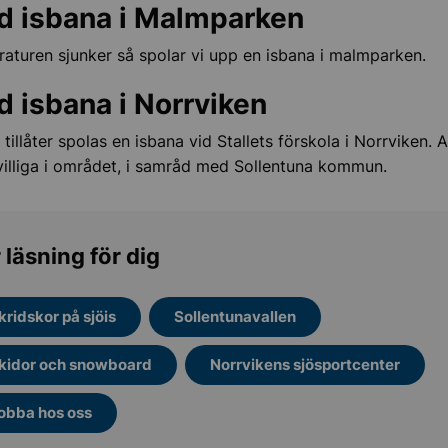
d isbana i Malmparken
Undermeny för Stipendier, priser och utmärkelser
aturen sjunker så spolar vi upp en isbana i malmparken.
d isbana i Norrviken
tillåter spolas en isbana vid Stallets förskola i Norrviken. 
ivilliga i området, i samråd med Sollentuna kommun.
 läsning för dig
kridskor på sjöis
Sollentunavallen
kidor och snowboard
Norrvikens sjösportcenter
obba hos oss