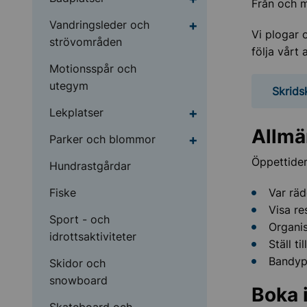
Från och m
Undermeny för Vandri
Vandringsleder och
Vi plogar 
strövområden
följa vårt
Motionsspår och
utegym
Skrids
Undermeny för Lekpla
Lekplatser
Allmä
Undermeny för Parker
Parker och blommor
Öppettider
Hundrastgårdar
Fiske
Var räd
Visa re
Sport - och
Organis
idrottsaktiviteter
Ställ t
Bandyp
Skidor och
snowboard
Boka 