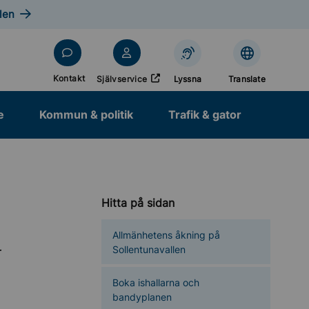
len
Öppnas i nytt fönster
Kontakt
Självservice
Lyssna
Translate
e
Kommun & politik
Trafik & gator
Hitta på sidan
Allmänhetens åkning på
Sollentunavallen
r
Boka ishallarna och
bandyplanen