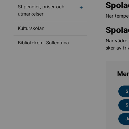
Spola
Stipendier, priser och
utmärkelser
När temper
Spola
Kulturskolan
När vädret 
Biblioteken i Sollentuna
sker av fr
Mer
S
S
J