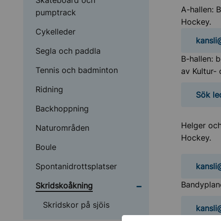
Skateboard och
A-hallen: 
pumptrack
Hockey.
Cykelleder
kansli
Segla och paddla
B-hallen: 
Tennis och badminton
av Kultur- 
Ridning
Sök le
Backhoppning
Helger och
Naturområden
Hockey.
Boule
kansli
Spontanidrottsplatser
Bandyplan
Undermeny för Skrids
Skridskoåkning
Skridskor på sjöis
kansli