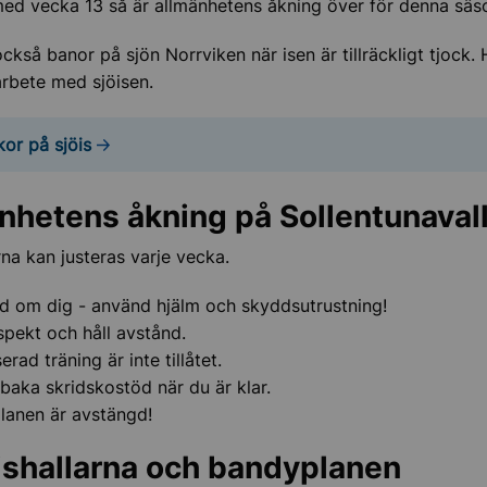
ed vecka 13 så är allmänhetens åkning över för denna säs
ngsleder och strövområden
också banor på sjön Norrviken när isen är tillräckligt tjock.
 arbete med sjöisen.
kor på sjöis
tser
nhetens åkning på Sollentunaval
 och blommor
na kan justeras varje vecka.
d om dig - använd hjälm och skyddsutrustning!
spekt och håll avstånd.
erad träning är inte tillåtet.
illbaka skridskostöd när du är klar.
lanen är avstängd!
ishallarna och bandyplanen