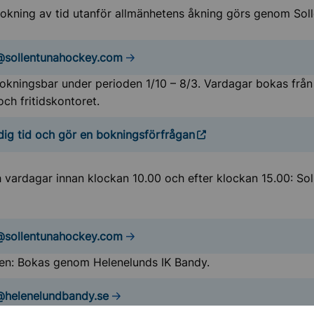
Bokning av tid utanför allmänhetens åkning görs genom Sol
@sollentunahockey.com
bokningsbar under perioden 1/10 – 8/3. Vardagar bokas från
och fritidskontoret.
dig tid och gör en bokningsförfrågan
 vardagar innan klockan 10.00 och efter klockan 15.00: Sol
@sollentunahockey.com
en: Bokas genom Helenelunds IK Bandy.
koåkning
@helenelundbandy.se