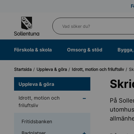
Till navigation
Till innehåll (s)
F
Vad söker du?
Förskola & skola
Omsorg & stöd
Bygga, 
Startsida
Uppleva & göra
Idrott, motion och friluftsliv
Sk
Skri
Uppleva & göra
Undermeny för Idrott, m
Idrott, motion och
På Solle
friluftsliv
utomhus.
allmänhe
Fritidsbanken
Undermeny för Badpla
Badplatser