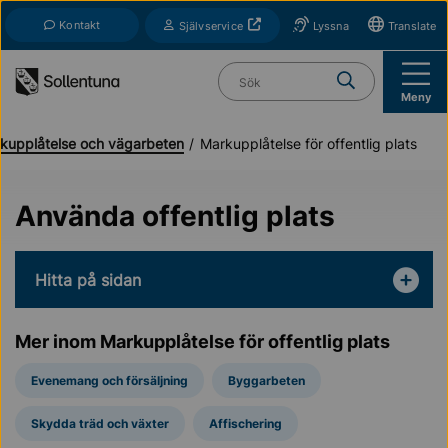
Till navigation
Till innehåll (s)
Kontakt
Öppnas i nytt fönster
Självservice
Lyssna
Translate
Vad söker du?
Meny
arkupplåtelse och vägarbeten
Markupplåtelse för offentlig plats
Använda offentlig plats
Hitta på sidan
Mer inom Markupplåtelse för offentlig plats
Evenemang och försäljning
Byggarbeten
Skydda träd och växter
Affischering