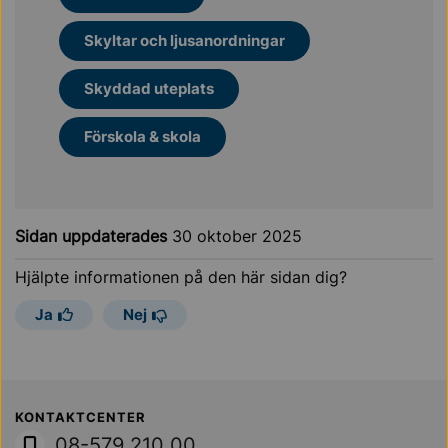
Skyltar och ljusanordningar
Skyddad uteplats
Förskola & skola
Sidan uppdaterades
30 oktober 2025
Hjälpte informationen på den här sidan dig?
Ja
Nej
Sollentuna Kommun
KONTAKTCENTER
08-579 210 00