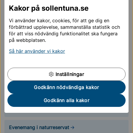
faktureringsadress.
Kakor på sollentuna.se
För vissa typer av upplåtelser finns det särskilda
Vi använder kakor, cookies, för att ge dig en
riktlinjer och krav. Det gäller exempel kring utformning,
förbättrad upplevelse, sammanställa statistik och
säkerhet och tillgänglighet. Dubbelkolla alltid mot
för att viss nödvändig funktionalitet ska fungera
på webbplatsen.
dessa riktlinjer innan du skickar in din ansökan.
Så här använder vi kakor
Byggarbeten
Träd och växtlighet vid arbete
Inställningar
Godkänn nödvändiga kakor
Affischering
Godkänn alla kakor
Evenemang och försäljning
Evenemang i naturreservat