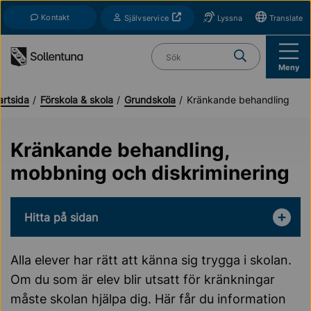
Till navigation
Till innehåll (s)
Kontakt
Öppnas i nytt fönster
Självservice
Lyssna
Translate
Vad söker du?
Meny
artsida
Förskola & skola
Grundskola
Kränkande behandling
Kränkande behandling,
mobbning och diskriminering
Hitta på sidan
Alla elever har rätt att känna sig trygga i skolan.
Om du som är elev blir utsatt för kränkningar
måste skolan hjälpa dig. Här får du information