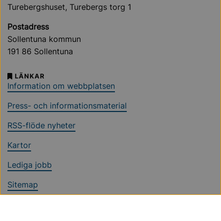
Turebergshuset, Turebergs torg 1
Postadress
Sollentuna kommun
191 86 Sollentuna
LÄNKAR
Information om webbplatsen
Press- och informationsmaterial
RSS-flöde nyheter
Kartor
Lediga jobb
Sitemap
Ändra cookieinställningar