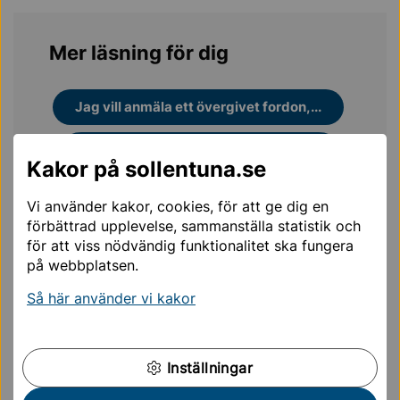
Mer läsning för dig
Jag vill anmäla ett övergivet fordon,...
Mitt fordon har flyttats av
Kakor på sollentuna.se
kommunen,...
Vi använder kakor, cookies, för att ge dig en
Hur får jag bort ett fordon som
förbättrad upplevelse, sammanställa statistik och
parkerat...
för att viss nödvändig funktionalitet ska fungera
på webbplatsen.
Hur gör jag om jag vill anmäla ett
Så här använder vi kakor
felparkerat...
Lediga jobb
Inställningar