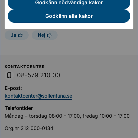
Godkänn nödvändiga kakor
Sidan uppdaterades
11 september 2025
Godkänn alla kakor
Hjälpte informationen på den här sidan dig?
Ja
Nej
Sollentuna Kommun
KONTAKTCENTER
08-579 210 00
E-post:
kontaktcenter@sollentuna.se
Telefontider
Måndag – torsdag 08:00 – 17:00, fredag 10:00 – 17:00
Org.nr 212 000-0134