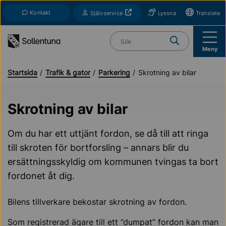
Till navigation
Till innehåll (s)
Kontakt
Öppnas i nytt fönster
Självservice
Lyssna
Translate
Vad söker du?
Meny
Startsida
Trafik & gator
Parkering
Skrotning av bilar
Skrotning av bilar
Om du har ett uttjänt fordon, se då till att ringa
till skroten för bortforsling – annars blir du
ersättningsskyldig om kommunen tvingas ta bort
fordonet åt dig.
Bilens tillverkare bekostar skrotning av fordon.
Som registrerad ägare till ett ”dumpat” fordon kan man