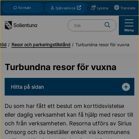
Till navigation
Till innehåll (s)
Kontakt
Öppnas i nytt fönster
Självservice
Lyssna
Translate
Vad söker du?
Meny
töd
Resor och parkeringstillstånd
Turbundna resor för vuxna
Turbundna resor för vuxna
Hitta på sidan
Du som har fått ett beslut om korttidsvistelse
eller daglig verksamhet kan få hjälp med resor till
och från verksamheten. Resorna utförs av Sirius
Omsorg och du beställer enkelt via kommunens