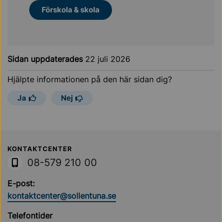
Förskola & skola
Sidan uppdaterades
22 juli 2026
Hjälpte informationen på den här sidan dig?
Ja
Nej
Sollentuna Kommun
KONTAKTCENTER
08-579 210 00
E-post:
kontaktcenter@sollentuna.se
Telefontider