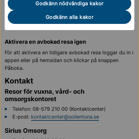
Godkänn nödvändiga kakor
vald resa. Tänk på att du alltid ska skriva ditt namn
i avbokningen!
Godkänn alla kakor
Om din resa på morgonen uteblir bokas även din
resa på eftermiddagen av automatiskt.
Aktivera en avbokad resa igen
För att aktivera en tidigare avbokad resa loggar du in i
appen eller på hemsidan och klickar på knappen
Påboka.
Kontakt
Resor för vuxna, vård- och
omsorgskontoret
Telefon: 08-579 210 00 (Kontaktcenter)
E-post:
kontaktcenter@sollentuna.se
Sirius Omsorg