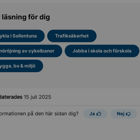
 läsning för dig
ykla i Sollentuna
Trafiksäkerhet
nöröjning av cykelbanor
Jobba i skola och förskola
ygga, bo & miljö
daterades
15 juli 2025
formationen på den här sidan dig?
Ja
Nej