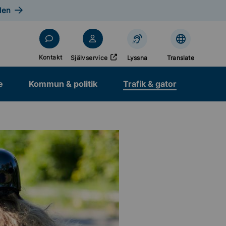
len
Öppnas i nytt fönster
Kontakt
Självservice
Lyssna
Translate
e
Kommun & politik
Trafik & gator