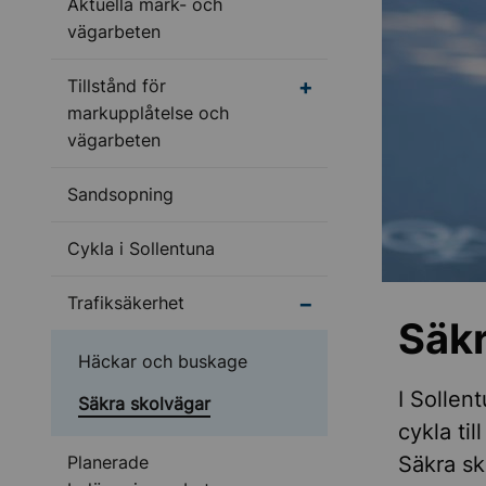
Aktuella mark- och
vägarbeten
Undermeny för Tillstå
Tillstånd för
markupplåtelse och
vägarbeten
Sandsopning
Cykla i Sollentuna
Undermeny för Trafiks
Trafiksäkerhet
Säkr
Häckar och buskage
I Sollen
Säkra skolvägar
cykla til
Planerade
Säkra sk