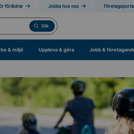
ör föräldrar
Jobba hos oss
Företagsporta
Sök
bo & miljö
Uppleva & göra
Jobb & företagand
ing
nfrastrukturprojekt