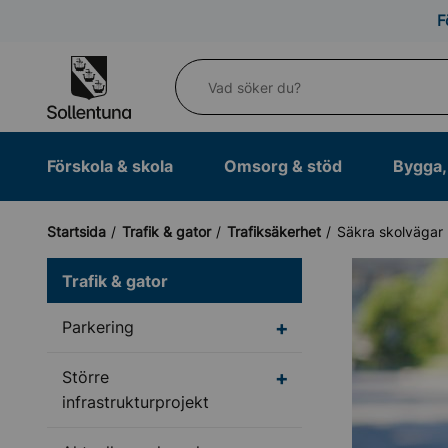
Till navigation
Till innehåll (s)
F
Vad söker du?
Förskola & skola
Omsorg & stöd
Bygga, 
Startsida
Trafik & gator
Trafiksäkerhet
Säkra skolvägar
Trafik & gator
Undermeny för Parker
Parkering
Undermeny för Större i
Större
infrastrukturprojekt