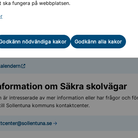
t ska fungera på webbplatsen.
kkalendern som läromedel
or
er om året får elever och lärare i årskurs F-6 titta på Trafi
m trafiksäkerhet, miljö och hälsa. Trafikkalendern är Sverige
om trafiksäkerhet för barn. Materialet är framtaget för att
Godkänn nödvändiga kakor
Godkänn alla kakor
rvisning ska vara roligt, intressant och utvecklande.
kalendern
nformation om Säkra skolvägar
 är intresserade av mer information eller har frågor och fö
till Sollentuna kommuns kontaktcenter.
tcenter@sollentuna.se