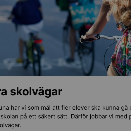
nd för markupplåtelse och vägarbeten
äkerhet
a skolvägar
tuna har vi som mål att fler elever ska kunna gå
l skolan på ett säkert sätt. Därför jobbar vi med 
olvägar.