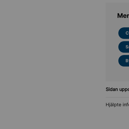
Mer
C
S
B
Sidan upp
Hjälpte in