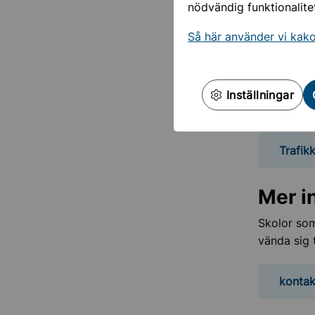
nödvändig funktionalite
Trafi
Så här använder vi kak
Flera gång
material o
läromedel 
Inställningar
trafikunde
Trafik
Mer i
Skolor som
vända sig 
kontak