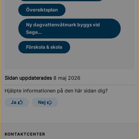
Översiktsplan
Ny dagvattenvåtmark byggs vid
Sege...
Förskola & skola
Sidan uppdaterades
8 maj 2026
Hjälpte informationen på den här sidan dig?
Ja
Nej
Sollentuna Kommun
KONTAKTCENTER