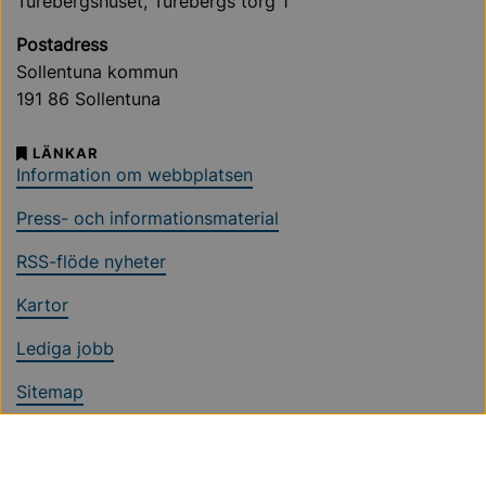
Turebergshuset, Turebergs torg 1
Postadress
Sollentuna kommun
191 86 Sollentuna
LÄNKAR
Information om webbplatsen
Press- och informationsmaterial
RSS-flöde nyheter
Kartor
Lediga jobb
Sitemap
Ändra cookieinställningar