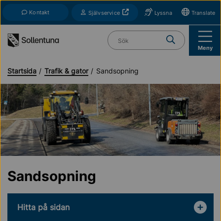
Till navigation
Till innehåll (s)
Kontakt
Öppnas i nytt fönster
Självservice
Lyssna
Translate
Vad söker du?
Meny
Startsida
Trafik & gator
Sandsopning
Sandsopning
Hitta på sidan