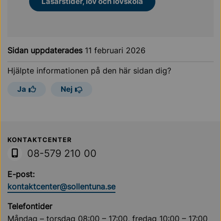
Läsårstider, lov och lovskola
Sidan uppdaterades
11 februari 2026
Hjälpte informationen på den här sidan dig?
Ja
Nej
Sollentuna Kommun
KONTAKTCENTER
08-579 210 00
E-post:
kontaktcenter@sollentuna.se
Telefontider
Måndag – torsdag 08:00 – 17:00, fredag 10:00 – 17:00