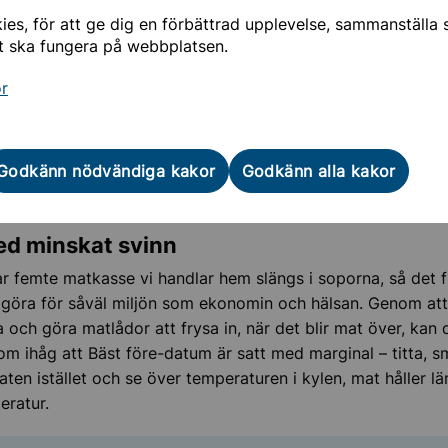
es, för att ge dig en förbättrad upplevelse, sammanställa st
 mobila återvinningscentralen
t ska fungera på webbplatsen.
or
fall och matsvinn
och matsvinn är olika saker. Matavfall är det avfall som är o
Godkänn nödvändiga kakor
Godkänn alla kakor
el äggskal och kaffesump. Matsvinn däremot är den mat so
 hade kunnat ätas om det hade behandlats på rätt sätt.
ed minskat svinn
r femte matkasse vi handlar hem slängs i soporna, så det f
t göra för såväl miljön som ekonomin och hälsan. Genom att
 och göra matlådor att frysa in, när det blir mat över, kan
om ihåg att Bäst före-datum är satt med marginal – titta, 
aten istället och se över
temperaturen i kylen, mat håller lä
eratur.