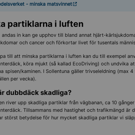
delsverket - minska matsvinnet
 partiklarna i luften
vi andas in kan ge upphov till bland annat hjärt-kärlsjukdoma
ukdomar och cancer och förkortar livet för tusentals männi
lpa till att minska partiklarna i luften kan du till exempel a
n
interdäck, k
öra mjukt (så kallad EcoDriving) och undvika at
na spisen/kaminen. I Sollentuna gäller trivseleldning (max 4
ällen per vecka).
är dubbdäck skadliga?
 river upp skadliga partiklar från vägbanan, ca 10 gånger
interdäck. Tillsammans med hastighet och trafikmängd är
r störst betydelse för hur mycket skadliga partiklar vi släpp