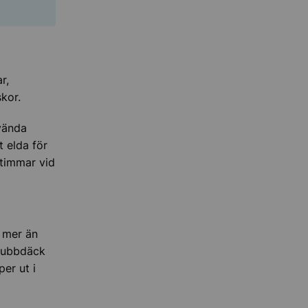
r,
skor.
vända
t elda för
 timmar vid
 mer än
 dubbdäck
er ut i