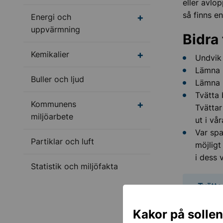
eller avlo
så finns e
Undermeny för Energi
Energi och
uppvärmning
Bidra 
Undermeny för Kemikal
Kemikalier
Undvik
Lämna i
Buller och ljud
Lämna i
Tvätta 
Undermeny för Kommun
Kommunens
Tvättar
miljöarbete
ut i vår
Var sp
Partiklar och luft
möjligt
i dess 
Statistik och miljöfakta
Tvätta
Kakor på solle
Käppala