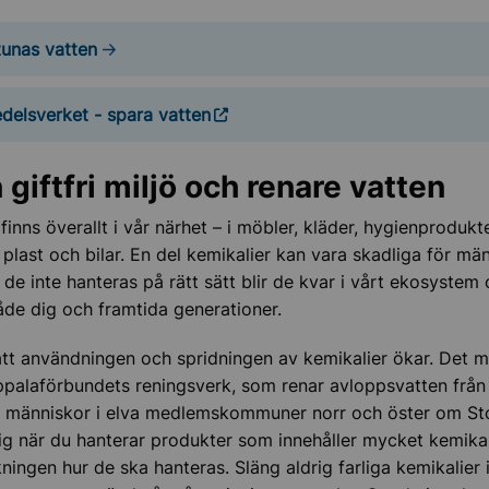
anpassa din bostad
tunas vatten
delsverket - spara vatten
 giftfri miljö och renare vatten
finns överallt i vår närhet – i möbler, kläder, hygienprodukte
, plast och bilar. En del kemikalier kan vara skadliga för mä
llbart
 de inte hanteras på rätt sätt blir de kvar i vårt ekosystem
de dig och framtida generationer.
att användningen och spridningen av kemikalier ökar. Det 
ppalaförbundets reningsverk, som renar avloppsvatten från
on människor i elva medlemskommuner norr och öster om S
tig när du hanterar produkter som innehåller mycket kemikal
ningen hur de ska hanteras. Släng aldrig farliga kemikalier 
h lantbruk