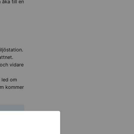
åka till en
ljöstation.
attnet.
 och vidare
 led om
 som kommer