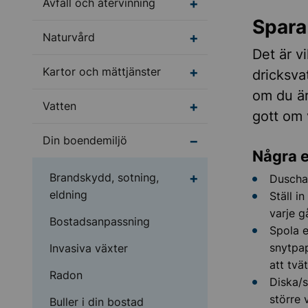
Undermeny för Avfall o
Avfall och återvinning
Spara
Undermeny för Naturv
Naturvård
Det är vi
Undermeny för Kartor 
Kartor och mättjänster
dricksva
om du är
Undermeny för Vatten
Vatten
gott om 
Undermeny för Din bo
Din boendemiljö
Några e
Undermeny för Brandsk
Brandskydd, sotning,
Duscha 
eldning
Ställ i
varje g
Bostadsanpassning
Spola e
snytpap
Invasiva växter
att tvä
Radon
Diska/s
större 
Buller i din bostad