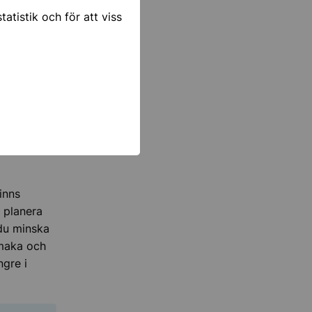
atistik och för att viss
undvikligt,
m slängs i
inns
 planera
 du minska
smaka och
ngre i