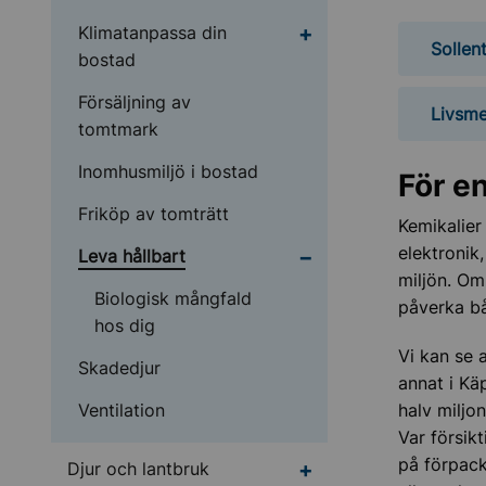
Undermeny för Klimat
Klimatanpassa din
Sollen
bostad
Försäljning av
Livsme
tomtmark
Inomhusmiljö i bostad
För en
Friköp av tomträtt
Kemikalier 
elektronik
Undermeny för Leva hå
Leva hållbart
miljön. Om
Biologisk mångfald
påverka bå
hos dig
Vi kan se 
Skadedjur
annat i Kä
Ventilation
halv milj
Var försik
på förpack
Undermeny för Djur oc
Djur och lantbruk