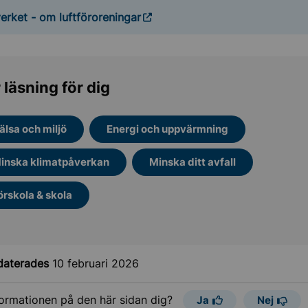
verket - om luftföroreningar
 läsning för dig
älsa och miljö
Energi och uppvärmning
inska klimatpåverkan
Minska ditt avfall
örskola & skola
daterades
10 februari 2026
formationen på den här sidan dig?
Ja
Nej