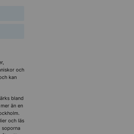
r,
nniskor och
 och kan
märks bland
 mer än en
tockholm.
ier och läs
i soporna