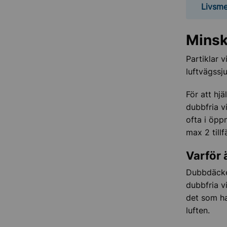
Livsme
Minska
Partiklar 
luftvägssj
För att hjä
dubbfria v
ofta i öpp
max 2 tillf
Varför 
Dubbdäcken
dubbfria v
det som ha
luften.