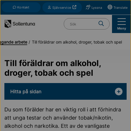
Till navigation
Till innehåll (s)
Kontakt
Öppnas i nytt fönster
Självservice
Lyssna
Translate
Vad söker du?
Meny
ggande arbete
Till föräldrar om alkohol, droger, tobak och spel
Till föräldrar om alkohol,
droger, tobak och spel
Hitta på sidan
Du som förälder har en viktig roll i att förhindra
att unga testar och använder tobak/nikotin,
alkohol och narkotika. Ett av de vanligaste