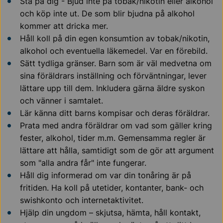
Stå på dig - Bjud inte på tobak/nikotin eller alkohol
och köp inte ut. De som blir bjudna på alkohol
kommer att dricka mer.
Håll koll på din egen konsumtion av tobak/nikotin,
alkohol och eventuella läkemedel. Var en förebild.
Sätt tydliga gränser.
Barn som är väl medvetna om
sina föräldrars inställning och förväntningar, lever
lättare upp till dem. Inkludera gärna äldre syskon
och vänner i samtalet.
Lär känna ditt barns kompisar och deras föräldrar.
Prata med andra föräldrar om vad som gäller kring
fester, alkohol, tider m.m. Gemensamma regler är
lättare att hålla, samtidigt som de gör att argument
som "alla andra får" inte fungerar.
Håll dig informerad om var din tonåring är på
fritiden. Ha koll på utetider, kontanter, bank- och
swishkonto och internetaktivitet.
Hjälp din ungdom – skjutsa, hämta, håll kontakt,