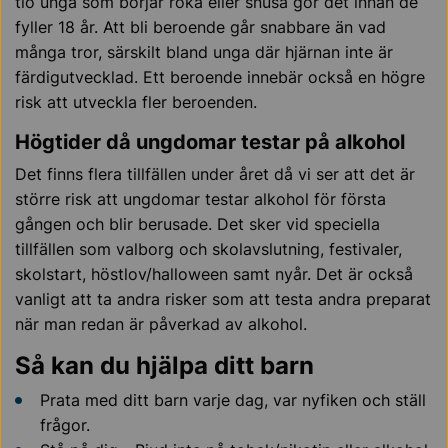
tio unga som börjar röka eller snusa gör det innan de
fyller 18 år. Att bli beroende går snabbare än vad
många tror, särskilt bland unga där hjärnan inte är
färdigutvecklad.
Ett beroende innebär också en högre
risk att utveckla fler beroenden.
Högtider då ungdomar testar på alkohol
Det finns flera tillfällen under året då vi ser att det är
större risk att ungdomar testar alkohol för första
gången och blir berusade. Det sker vid speciella
tillfällen som valborg och skolavslutning, festivaler,
skolstart, höstlov/halloween samt nyår.
Det är också
vanligt att
ta andra risker som att
testa andra
preparat
när man redan är påverkad av alkohol.
Så kan du hjälpa ditt barn
Prata med ditt barn varje dag, var nyfiken och ställ
frågor.