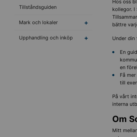
Hos oss bl
Tillståndsguiden
kollegor. 
Tillsamman
Undermeny för Mark oc
Mark och lokaler
bättre var
Undermeny för Upphan
Upphandling och inköp
Under din 
En guid
kommune
en före
Få mer 
till ex
På vårt in
interna ut
Om S
Mitt mella