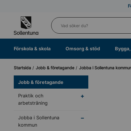
Till navigation
Till innehåll (s)
F
Vad söker du?
Förskola & skola
Omsorg & stöd
Bygga, 
Startsida
Jobb & företagande
Jobba i Sollentuna kommu
Jobb & företagande
Undermeny för Praktik
Praktik och
arbetsträning
Undermeny för Jobba 
Jobba i Sollentuna
kommun