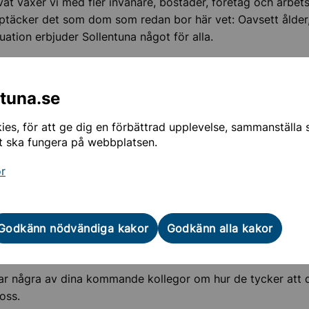
vat växer vi med fler invånare, bostäder, företag och arbets
upptäcker det som dom som redan bor här vet: Oavsett ålder,
ituation erbjuder Sollentuna något för alla.
sidorna hittar du information om hur kommunen styrs, våra
en, vision och mål och mycket annat.
ntuna.se
om Sollentuna
es, för att ge dig en förbättrad upplevelse, sammanställa st
t ska fungera på webbplatsen.
 och mål
or
nens organisation
Godkänn nödvändiga kakor
Godkänn alla kakor
åra medarbetare
ar några av dina kommande kollegor om hur de tycker att d
oss.