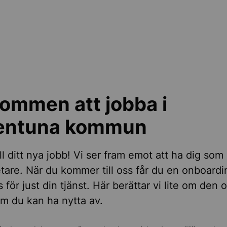
obb i kommunen
ra medarbetare
ommen att jobba i
lentuna kommun
ill ditt nya jobb! Vi ser fram emot att ha dig som
liv och företagande
are. När du kommer till oss får du en onboard
 för just din tjänst. Här berättar vi lite om den 
m du kan ha nytta av.
, regler och tillsyn