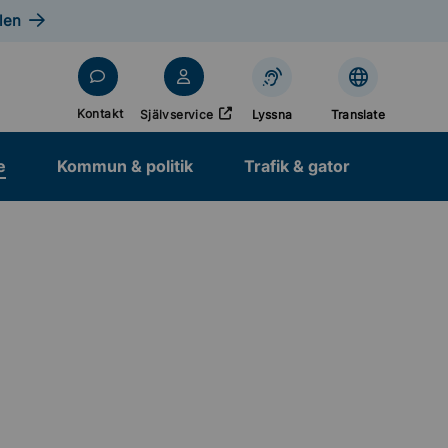
len
Öppnas i nytt fönster
Kontakt
Självservice
Lyssna
Translate
e
Kommun & politik
Trafik & gator