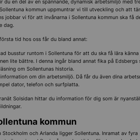
ir du en del av en spännande, dynamisk arbetsmiljö med tr
I Sollentuna kommun uppmuntrar vi till utveckling och att tä
s jobbar vi för att invånarna i Sollentuna kommun ska få de
h lokaler
je dag.
dling och inköp
första tid hos oss får du bland annat:
ad busstur runtom i Sollentuna för att du ska få lära känna
n lite bättre. I denna ingår bland annat fika på Edsbergs 
läsning om Sollentunas historia.
information om din arbetsmiljö. Då får du även dina arbets
empel dator, telefon och surfplatta.
tranät Solsidan hittar du information för dig som är nyanstäl
bildningar.
ollentuna kommun
n Stockholm och Arlanda ligger Sollentuna. Inramat av fyra