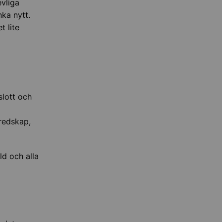
evliga
nka nytt.
t lite
slott och
redskap,
ld och alla