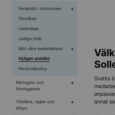
Undermeny för Feriej
Feriejobb i kommunen
Förmåner
Ledarskap
Lediga jobb
Undermeny för Möt vå
Möt våra medarbetare
Välk
Nyligen anställd
Sol
Personalpolicy
Grattis t
Undermeny för Närings
Näringsliv och
medarbet
företagande
anpassas
annat so
Undermeny för Tillstånd
Tillstånd, regler och
tillsyn