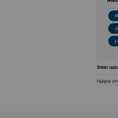
M
J
L
Sidan upp
Hjälpte in