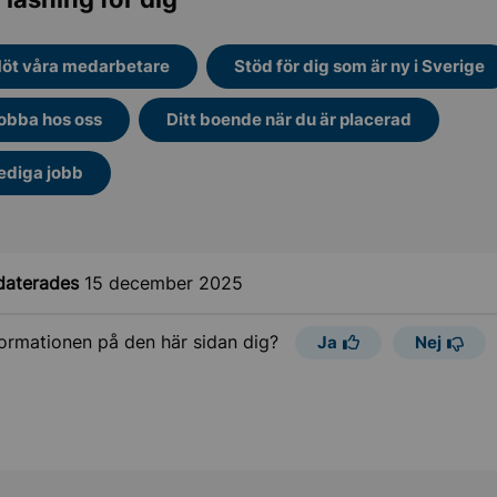
öt våra medarbetare
Stöd för dig som är ny i Sverige
obba hos oss
Ditt boende när du är placerad
ediga jobb
daterades
15 december 2025
formationen på den här sidan dig?
Ja
Nej