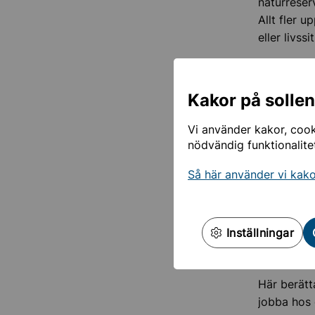
naturreser
Allt fler 
eller livss
På de här 
fokusområd
Kakor på solle
Fakta 
Vi använder kakor, cooki
nödvändig funktionalite
Vision
Så här använder vi kak
Kommu
Inställningar
Möt v
Här berätt
jobba hos 