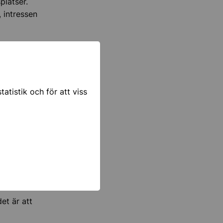
platser.
 intressen
atistik och för att viss
et är att