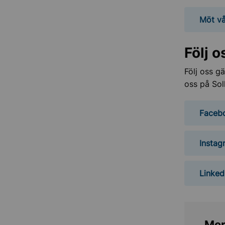
Möt vå
Följ o
Följ oss g
oss på Sol
Faceb
Instag
Linked
Mer