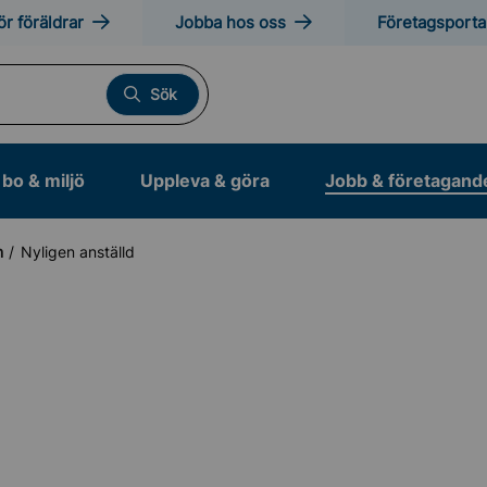
ör föräldrar
Jobba hos oss
Företagsporta
Sök
bo & miljö
Uppleva & göra
Jobb & företagand
n
Nyligen anställd
 och arbetsträning
i Sollentuna kommun