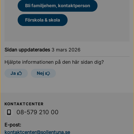
Bli familjehem, kontaktperson
Förskola & skola
Sidan uppdaterades
3 mars 2026
Hjälpte informationen på den här sidan dig?
Ja
Nej
Sollentuna Kommun
KONTAKTCENTER
08-579 210 00
E-post:
kontaktcenter@sollentuna.se