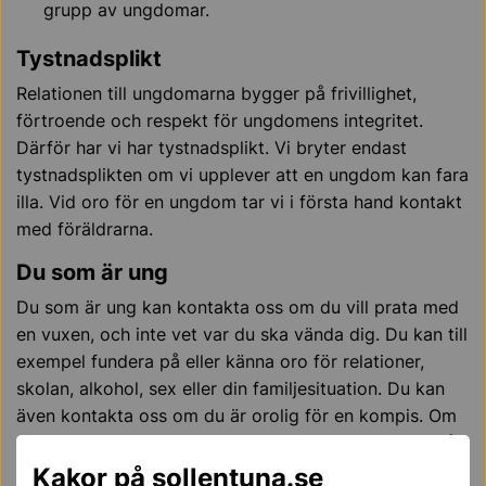
grupp av ungdomar.
Tystnadsplikt
Relationen till ungdomarna bygger på frivillighet,
förtroende och respekt för ungdomens integritet.
Därför har vi har tystnadsplikt. Vi bryter endast
tystnadsplikten om vi upplever att en ungdom kan fara
illa. Vid oro för en ungdom tar vi i första hand kontakt
med föräldrarna.
Du som är ung
Du som är ung kan kontakta oss om du vill prata med
en vuxen, och inte vet var du ska vända dig. Du kan till
exempel fundera på eller känna oro för relationer,
skolan, alkohol, sex eller din familjesituation. Du kan
även kontakta oss om du är orolig för en kompis. Om
du behöver mer stöd än vi kan ge hjälper vi dig att få
kontakt med rätt person.
Kakor på sollentuna.se