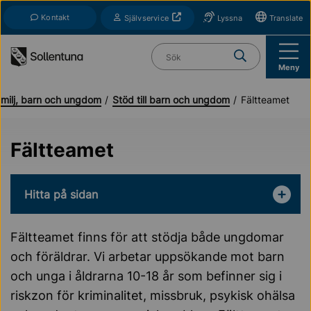
Till navigation
Till innehåll (s)
Kontakt
Öppnas i nytt fönster
Självservice
Lyssna
Translate
Vad söker du?
Meny
milj, barn och ungdom
Stöd till barn och ungdom
Fältteamet
Fältteamet
Hitta på sidan
Fältteamet finns för att stödja både ungdomar
och föräldrar. Vi arbetar uppsökande mot barn
och unga i åldrarna 10-18 år som befinner sig i
riskzon för kriminalitet, missbruk, psykisk ohälsa