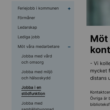
Undermeny för Feriej
Feriejobb i kommunen
Förmåner
Ledarskap
Möt 
Lediga jobb
Undermeny för Möt vå
Möt våra medarbetare
kon
Jobba med vård
och omsorg
- Vi kol
mycket f
Jobba med miljö
distans 
och hälsoskydd
Jobba i en
Kontaktcent
stödfunktion
Övriga är 
Jobba med
biblioteksf
samhällsbyggnad