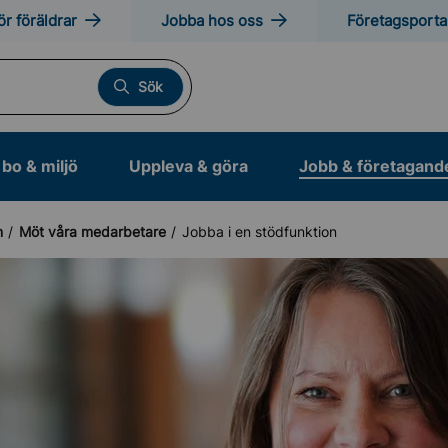
ör föräldrar
Jobba hos oss
Företagsporta
Sök
bo & miljö
Uppleva & göra
Jobb & företagand
n
Möt våra medarbetare
Jobba i en stödfunktion
 och arbetsträning
i Sollentuna kommun