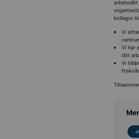
arbetssätt 
organisati
kollegor l
Vi sitt
centrum
Vi har 
ditt ar
Vi till
friskvå
Tillsamman
Mer
J