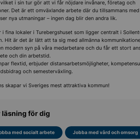
vilket i sin tur gör att vi får nöjdare invånare, företag och
oner. Det är ett omväxlande arbete där du tillsammans med
öser nya utmaningar – ingen dag blir den andra lik.
er i fina lokaler i Turebergshuset som ligger centralt i Sollen
. Hit är det är lätt att ta sig med allmänna kommunikatione
en modern syn på våra medarbetare och du får ett stort ans
bete och din arbetstid.
ämpar flextid, erbjuder distansarbetsmöjligheter, kompetensu
rdsbidrag och semesterväxling.
s skapar vi Sveriges mest attraktiva kommun!
 läsning för dig
obba med socialt arbete
Jobba med vård och omsorg