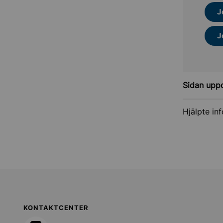
J
J
Sidan upp
Hjälpte in
Sollentuna Kommun
KONTAKTCENTER