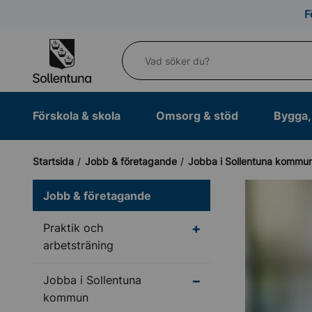
Till navigation
Till innehåll (s)
F
Vad söker du?
Förskola & skola
Omsorg & stöd
Bygga, 
Startsida
Jobb & företagande
Jobba i Sollentuna kommu
Jobb & företagande
Undermeny för Praktik
Praktik och
arbetsträning
Undermeny för Jobba 
Jobba i Sollentuna
kommun