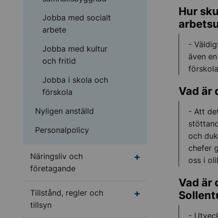
Hur sku
Jobba med socialt
arbets
arbete
- Väldi
Jobba med kultur
även en
och fritid
förskola
Jobba i skola och
Vad är 
förskola
Nyligen anställd
- Att de
stöttand
Personalpolicy
och duk
chefer 
Undermeny för Närings
Näringsliv och
oss i ol
företagande
Vad är 
Undermeny för Tillstånd
Tillstånd, regler och
Sollen
tillsyn
- Utvec