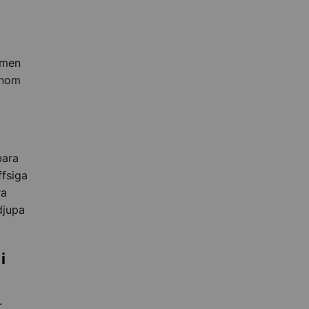
 men
inom
bara
ffsiga
ra
djupa
i
r