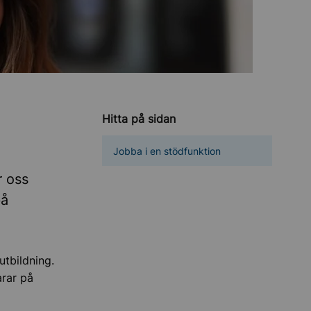
Hitta på sidan
Jobba i en stödfunktion
r oss
på
utbildning.
arar på