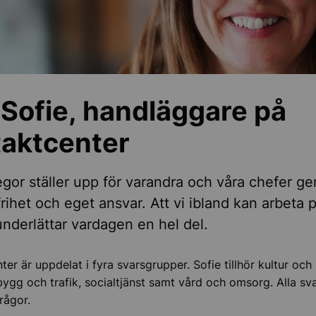
obb i kommunen
Sofie, handläggare på
ra medarbetare
taktcenter
legor ställer upp för varandra och våra chefer ge
rihet och eget ansvar. Att vi ibland kan arbeta 
underlättar vardagen en hel del.
er är uppdelat i fyra svarsgrupper. Sofie tillhör kultur och 
bygg och trafik, socialtjänst samt vård och omsorg. Alla sv
rågor.