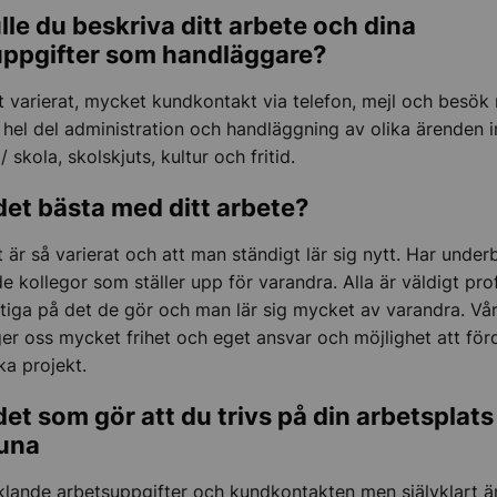
lle du beskriva ditt arbete och dina
uppgifter som handläggare?
gt varierat, mycket kundkontakt via telefon, mejl och besök
 hel del administration och handläggning av olika ärenden 
/ skola, skolskjuts, kultur och fritid.
det bästa med ditt arbete?
t är så varierat och att man ständigt lär sig nytt. Har under
e kollegor som ställer upp för varandra. Alla är väldigt pro
tiga på det de gör och man lär sig mycket av varandra. Vå
ger oss mycket frihet och eget ansvar och möjlighet att för
liv och företagande
ika projekt.
det som gör att du trivs på din arbetsplats 
, regler och tillsyn
tuna
klande arbetsuppgifter och kundkontakten men självklart ä