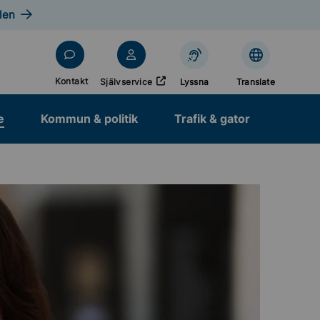
len
Öppnas i nytt fönster
Kontakt
Självservice
Lyssna
Translate
e
Kommun & politik
Trafik & gator