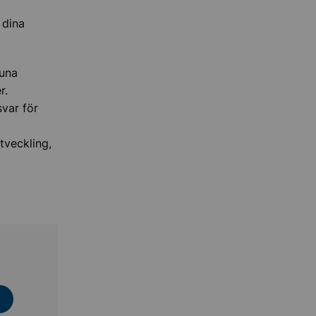
 dina
tuna
r.
var för
tveckling,