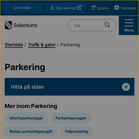
Till navigation
Till innehåll (s)
Kontakt
Öppnas i nytt fönster
Självservice
Lyssna
Translate
Vad söker du?
Meny
Startsida
Trafik & gator
Parkering
Parkering
Hitta på sidan
Mer inom Parkering
Infartsparkeringar
Parkeringsregler
Betala parkeringsavgift
Felparkering