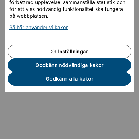
kommunens infartsparkeringar påverkas inte av
förbättrad upplevelse, sammanställa statistik och
zonerna.
för att viss nödvändig funktionalitet ska fungera
på webbplatsen.
Så här använder vi kakor
Inställningar
Godkänn nödvändiga kakor
Godkänn alla kakor