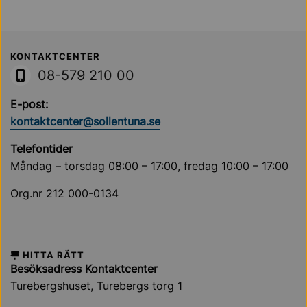
Sollentuna Kommun
KONTAKTCENTER
08-579 210 00
E-post:
kontaktcenter@sollentuna.se
Telefontider
Måndag – torsdag 08:00 – 17:00, fredag 10:00 – 17:00
Org.nr 212 000-0134
HITTA RÄTT
Besöksadress Kontaktcenter
Turebergshuset, Turebergs torg 1