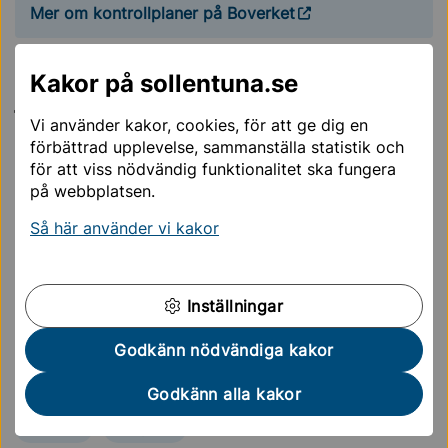
Mer om kontrollplaner på Boverket
Nya byggregler började gälla från 1
Kakor på sollentuna.se
juli 2025
Vi använder kakor, cookies, för att ge dig en
Boverkets nya byggregler började gälla den 1 juli
förbättrad upplevelse, sammanställa statistik och
2025. Under övergångsperioden fram till den 30 juni
för att viss nödvändig funktionalitet ska fungera
2026 kunde byggherrar välja mellan de äldre och de
på webbplatsen.
nya reglerna. Från och med den 1 juli 2026 gäller
Så här använder vi kakor
endast de nya byggreglerna.
Boverkets nya byggregler
Inställningar
Sidan uppdaterades
24 juni 2026
Godkänn nödvändiga kakor
Hjälpte informationen på den här sidan dig?
Godkänn alla kakor
Ja
Nej