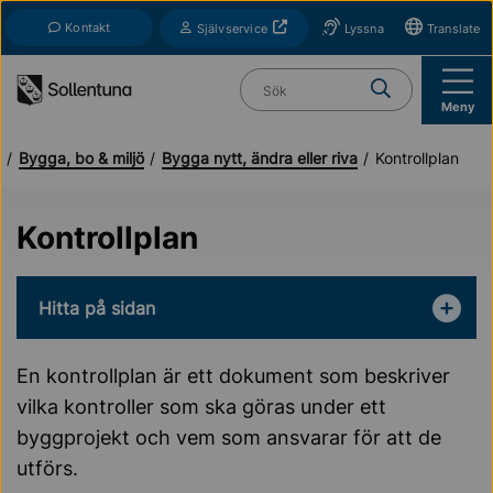
Till navigation
Till innehåll (s)
Kontakt
Öppnas i nytt fönster
Självservice
Lyssna
Translate
Vad söker du?
Meny
a
Bygga, bo & miljö
Bygga nytt, ändra eller riva
Kontrollplan
Kontrollplan
Hitta på sidan
En kontrollplan är ett dokument som beskriver
vilka kontroller som ska göras under ett
byggprojekt och vem som ansvarar för att de
utförs.