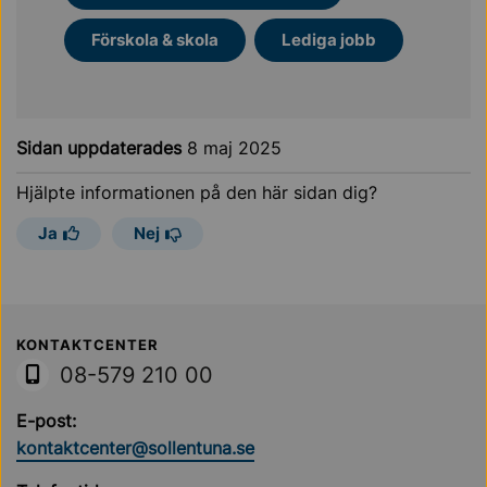
Förskola & skola
Lediga jobb
Sidan uppdaterades
8 maj 2025
Hjälpte informationen på den här sidan dig?
Ja
Nej
Sollentuna Kommun
KONTAKTCENTER
08-579 210 00
E-post:
kontaktcenter@sollentuna.se