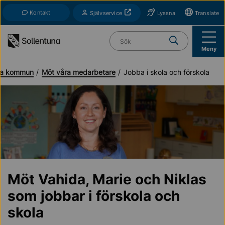
Till navigation
Till innehåll (s)
Kontakt
Öppnas i nytt fönster
Självservice
Lyssna
Translate
Vad söker du?
Meny
una kommun
Möt våra medarbetare
Jobba i skola och förskola
Möt Vahida, Marie och Niklas
som jobbar i förskola och
skola