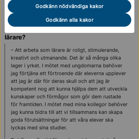
metallslöjd. På Rudbeck undervisar han i teknik, design
Godkänn nödvändiga kakor
och konstruktion. Niklas är även förstelärare och
gruppledare vid teknikprogrammet.
Godkänn alla kakor
Hur skulle du beskriva ditt arbete som
lärare?
– Att arbeta som lärare är roligt, stimulerande,
kreativt och utmanande. Det är så många olika
lager i yrket. I mötet med ungdomarna behöver
jag förtjäna ett förtroende där eleverna upplever
att jag är där för deras skull och att jag är
kompetent nog att kunna hjälpa dem att utveckla
kunskaper och förmågor som gör dem rustade
för framtiden. I mötet med mina kollegor behöver
jag kunna bidra till att vi tillsammans kan skapa
goda förutsättningar för att våra elever ska
lyckas med sina studier.