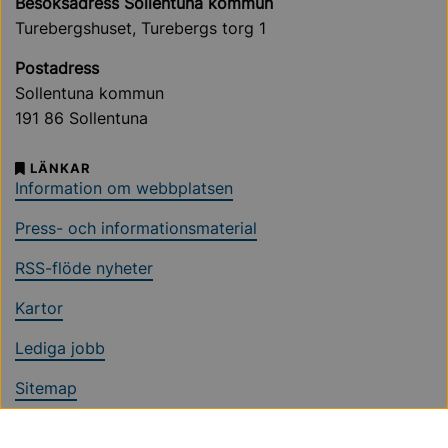
Besöksadress Sollentuna kommun
Turebergshuset, Turebergs torg 1
Postadress
Sollentuna kommun
191 86 Sollentuna
LÄNKAR
Information om webbplatsen
Press- och informationsmaterial
RSS-flöde nyheter
Kartor
Lediga jobb
Sitemap
Ändra cookieinställningar