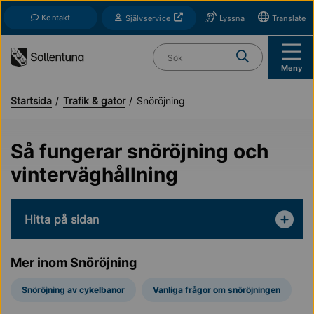
Till navigation
Till innehåll (s)
Kontakt
Öppnas i nytt fönster
Självservice
Lyssna
Translate
Vad söker du?
Meny
Startsida
Trafik & gator
Snöröjning
Så fungerar snöröjning och
vinterväghållning
Hitta på sidan
Mer inom Snöröjning
Snöröjning av cykelbanor
Vanliga frågor om snöröjningen