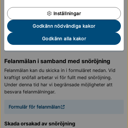
Tänk på att hålla området kring brevlådan och
Inställningar
soptunnan snö- och isfritt eller sandat.
Skotta snön från den egna tomten till yta på
Godkänn nödvändiga kakor
tomten och inte ut på gatan.
Godkänn alla kakor
Parkeringsregler som gäller i Sollentuna.
Felanmälan i samband med snöröjning
Felanmälan kan du skicka in i formuläret nedan. Vid
kraftigt snöfall arbetar vi för fullt med snöröjning.
Under denna tid har vi begränsade möjligheter att
besvara felanmälningar.
Formulär för felanmälan
Skada orsakad av snöröjning