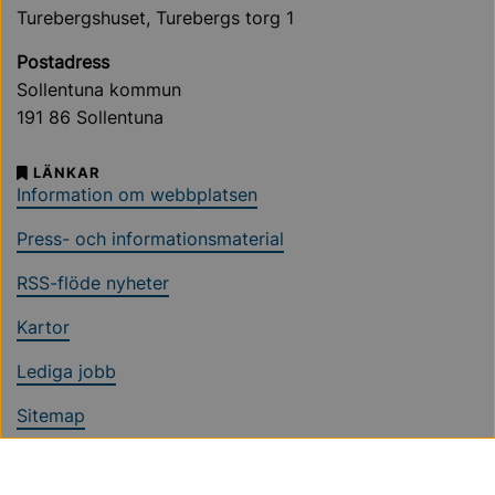
Turebergshuset, Turebergs torg 1
Postadress
Sollentuna kommun
191 86 Sollentuna
LÄNKAR
Information om webbplatsen
Press- och informationsmaterial
RSS-flöde nyheter
Kartor
Lediga jobb
Sitemap
Ändra cookieinställningar