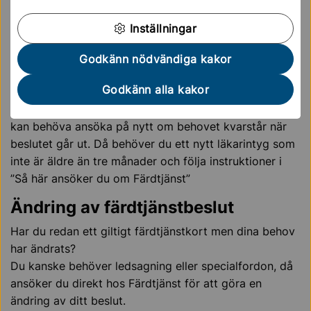
Kontaktcenter
08-579 210 00
Inställningar
kontaktcenter@sollentuna.se
Godkänn nödvändiga kakor
Ansöka på nytt
Godkänn alla kakor
Färdtjänst beviljas ofta för en viss tidsperiod och du
kan behöva ansöka på nytt om behovet kvarstår när
beslutet går ut. Då behöver du ett nytt läkarintyg som
inte är äldre än tre månader och följa instruktioner i
”Så här ansöker du om Färdtjänst”
Ändring av färdtjänstbeslut
Har du redan ett giltigt färdtjänstkort men dina behov
har ändrats?
Du kanske behöver ledsagning eller specialfordon, då
ansöker du direkt hos Färdtjänst för att göra en
ändring av ditt beslut.