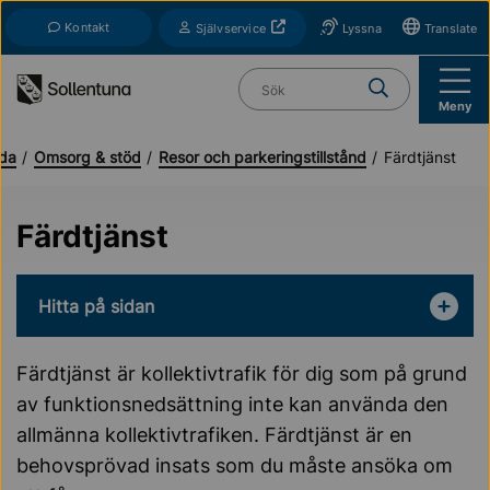
Till navigation
Till innehåll (s)
Kontakt
Öppnas i nytt fönster
Självservice
Lyssna
Translate
Vad söker du?
Meny
ida
Omsorg & stöd
Resor och parkeringstillstånd
Färdtjänst
Färdtjänst
Hitta på sidan
Färdtjänst är kollektivtrafik för dig som på grund
av funktionsnedsättning inte kan använda den
allmänna kollektivtrafiken. Färdtjänst är en
behovsprövad insats som du måste ansöka om