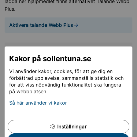
ladda ner hjälpmedlet finns alternativet Talande Webb
Plus.
Aktivera talande Webb Plus
Mer läsning för dig
Kakor på sollentuna.se
Vi använder kakor, cookies, för att ge dig en
Talande Webb
Talande webb
förbättrad upplevelse, sammanställa statistik och
för att viss nödvändig funktionalitet ska fungera
Talande webb plus
på webbplatsen.
Så här använder vi kakor
Förskola & skola
Omsorg & stöd
Inställningar