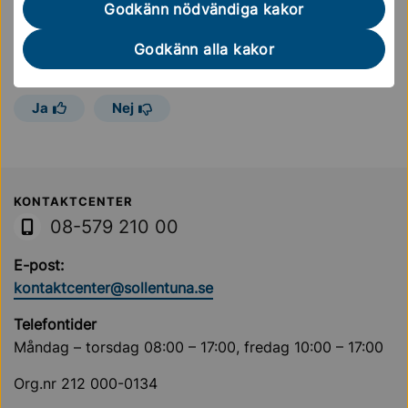
Godkänn nödvändiga kakor
Sidan uppdaterades
14 maj 2024
Godkänn alla kakor
Hjälpte informationen på den här sidan dig?
Ja
Nej
Sollentuna Kommun
KONTAKTCENTER
08-579 210 00
E-post:
kontaktcenter@sollentuna.se
Telefontider
Måndag – torsdag 08:00 – 17:00, fredag 10:00 – 17:00
Org.nr 212 000-0134