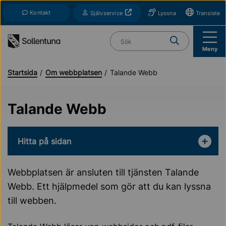
Till navigation
Till innehåll (s)
Kontakt
Öppnas i nytt fönster
Självservice
Lyssna
Translate
Vad söker du?
Meny
Startsida
Om webbplatsen
Talande Webb
Talande Webb
Hitta på sidan
Webbplatsen är ansluten till tjänsten Talande
Webb. Ett hjälpmedel som gör att du kan lyssna
till webben.