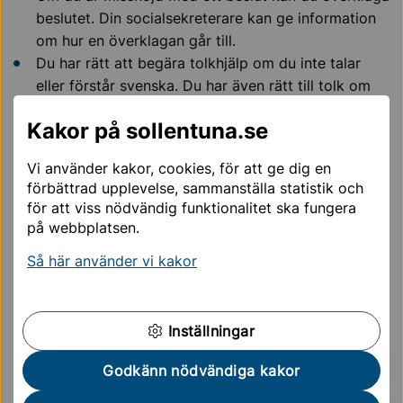
beslutet. Din socialsekreterare kan ge information
om hur en överklagan går till.
Du har rätt att begära tolkhjälp om du inte talar
eller förstår svenska. Du har även rätt till tolk om
du är allvarligt hörsel- eller talskadad.
Kakor på sollentuna.se
All personal har tystnadsplikt och får inte lämna
uppgifter om dig till obehöriga.
Vi använder kakor, cookies, för att ge dig en
förbättrad upplevelse, sammanställa statistik och
Kontaktcenter
för att viss nödvändig funktionalitet ska fungera
på webbplatsen.
Kontaktcenter
Så här använder vi kakor
08-579 210 00
kontaktcenter@sollentuna.se
Inställningar
Öppettider och adress till kontaktcenter
Godkänn nödvändiga kakor