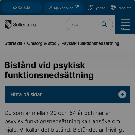
Till navigation
Till innehåll (s)
Kontakt
Öppnas i nytt fönster
Självservice
Lyssna
Translate
Vad söker du?
Meny
Startsida
Omsorg & stöd
Psykisk funktionsnedsättning
Bistånd vid psykisk
funktionsnedsättning
Hitta på sidan
Du som är mellan 20 och 64 år och har en
psykisk funktionsnedsättning kan ansöka om
hjälp. Vi kallar det bistånd. Biståndet är frivilligt