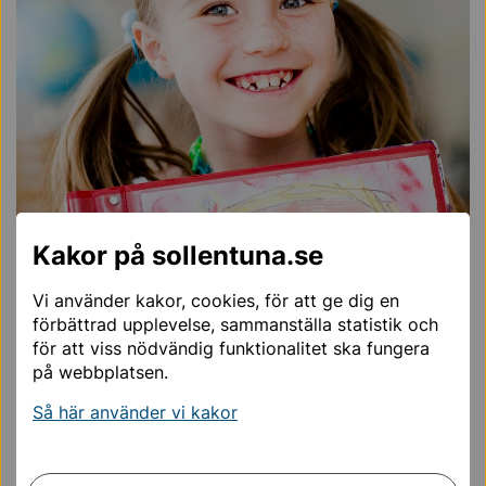
Kakor på sollentuna.se
Lekoteket med Kreativa Pedagoger
Kom och lek restaurang, fiska, prova kläder och testa
Vi använder kakor, cookies, för att ge dig en
käpphästhoppning i en rolig miljö för hela familjen.
förbättrad upplevelse, sammanställa statistik och
för att viss nödvändig funktionalitet ska fungera
Datum, tid och plats
på webbplatsen.
Måndag 3 augusti, klockan 14–17, Rotebro torg
Så här använder vi kakor
Onsdag 5 augusti, klockan 14–17, Edsbergs torg
Fredag 7 augusti, klockan 14–17, Malmparken