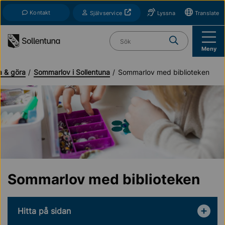
Till navigation
Till innehåll (s)
Kontakt
Öppnas i nytt fönster
Självservice
Lyssna
Translate
Vad söker du?
Meny
 & göra
Sommarlov i Sollentuna
Sommarlov med biblioteken
Sommarlov med biblioteken
Hitta på sidan