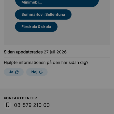
Minimobi...
Sommarlov i Sollentuna
Förskola & skola
Sidan uppdaterades
27 juli 2026
Hjälpte informationen på den här sidan dig?
Ja
Nej
Sollentuna Kommun
KONTAKTCENTER
08-579 210 00