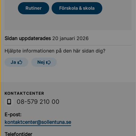
Rutiner
Förskola & skola
Sidan uppdaterades
20 januari 2026
Hjälpte informationen på den här sidan dig?
Ja
Nej
Sollentuna Kommun
KONTAKTCENTER
08-579 210 00
E-post:
kontaktcenter@sollentuna.se
Telefontider