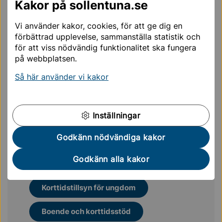
Korttidsvistelse ingår i kommunens valfrihetssystem.
Kakor på sollentuna.se
Det betyder att du som har fått insatsen själv väljer
Vi använder kakor, cookies, för att ge dig en
vilken utförare som ska ansvara för ditt stöd.
förbättrad upplevelse, sammanställa statistik och
för att viss nödvändig funktionalitet ska fungera
Här hittar du valbara utförare
på webbplatsen.
Så här använder vi kakor
Jag vill ansöka om stöd enligt LSS via e-tjänst
Inställningar
Mer läsning för dig
Godkänn nödvändiga kakor
Godkänn alla kakor
Korttidsvistelse
Korttidstillsyn för ungdom
Boende och korttidsstöd