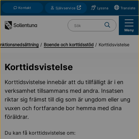
Till navigation
Till innehåll (s)
Kontakt
Öppnas i nytt fönster
Självservice
Lyssna
Translate
Vad söker du?
Meny
nktionsnedsättning
Boende och korttidsstöd
Korttidsvistelse
Korttidsvistelse
Korttidsvistelse innebär att du tillfälligt är i en
verksamhet tillsammans med andra. Insatsen
riktar sig främst till dig som är ungdom eller ung
vuxen och fortfarande bor hemma med dina
föräldrar.
Du kan få korttidsvistelse om: