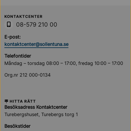
Sollentuna Kommun
KONTAKTCENTER
08-579 210 00
E-post:
kontaktcenter@sollentuna.se
Telefontider
Måndag – torsdag 08:00 – 17:00, fredag 10:00 – 17:00
Org.nr 212 000-0134
HITTA RÄTT
Besöksadress Kontaktcenter
Turebergshuset, Turebergs torg 1
Besökstider