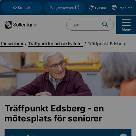
Till navigation
Till innehåll (s)
Kontakt
Öppnas i nytt fönster
Självservice
Lyssna
Translate
Vad söker du?
Meny
 för seniorer
Träffpunkter och aktiviteter
Träffpunkt Edsberg
Träffpunkt Edsberg - en
mötesplats för seniorer