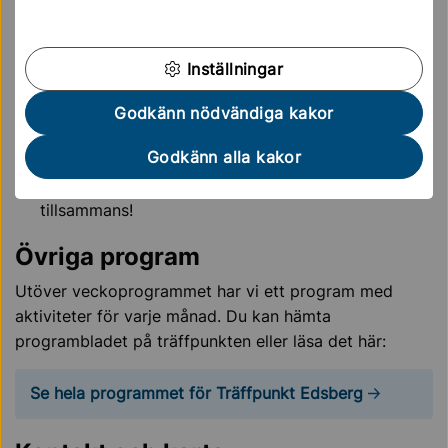
(föranmälan & info via sms)
13.00 Fredagsprogram med efterföljande
sommarcafé.
Inställningar
Lördagar
Godkänn nödvändiga kakor
11.00 Promenadgrupp med samling utanför
Godkänn alla kakor
Träffpunkt Edsberg.
Kom med du också, det är roligare att gå
tillsammans!
Övriga program
Utöver veckoprogrammet har vi ett program med
aktiviteter för varje månad. Du kan hämta
programbladet på träffpunkten eller läsa det här:
Se hela programmet för Träffpunkt Edsberg