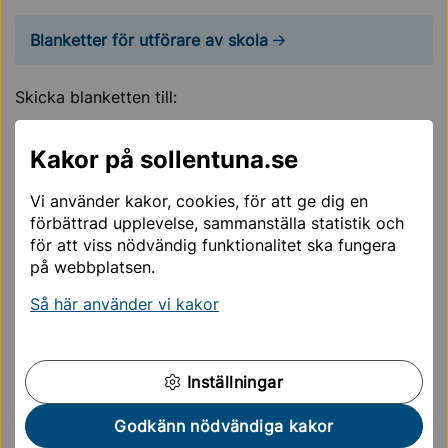
Blanketter för utförare av skola
Skicka blanketten till:
Sollentuna kommun
Kakor på sollentuna.se
Utbildningskontoret
191 86 Sollentuna
Vi använder kakor, cookies, för att ge dig en
förbättrad upplevelse, sammanställa statistik och
Du kan också mejla via säkra meddelanden till:
för att viss nödvändig funktionalitet ska fungera
un@sollentuna.se – öppna i SEFOS
på webbplatsen.
Viktigt att meddela om eleven
Så här använder vi kakor
slutar
Om en elev avslutar sin undervisning är rektor skyldig
att meddela utbildningskontoret.
Inställningar
Om skolan har avtal med CIFS
Godkänn nödvändiga kakor