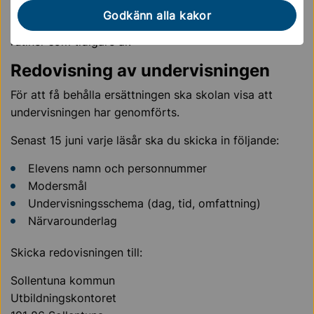
För skolor som har entreprenadavtal med Centrum för
Godkänn alla kakor
integration och flerspråkighet (CIFS) gäller samma
rutiner som tidigare år.
Redovisning av undervisningen
För att få behålla ersättningen ska skolan visa att
undervisningen har genomförts.
Senast 15 juni varje läsår ska du skicka in följande:
Elevens namn och personnummer
Modersmål
Undervisningsschema (dag, tid, omfattning)
Närvarounderlag
Skicka redovisningen till:
Sollentuna kommun
Utbildningskontoret