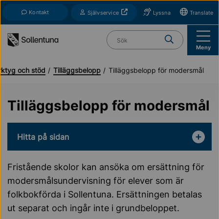
Till navigation
Till innehåll (s)
Kontakt
Öppnas i nytt fönster
Självservice
Lyssna
Translate
Vad söker du?
Meny
erktyg och stöd
Tilläggsbelopp
Tilläggsbelopp för modersmål
Tilläggsbelopp för modersmål
Hitta på sidan
Fristående skolor kan ansöka om ersättning för
modersmålsundervisning för elever som är
folkbokförda i Sollentuna. Ersättningen betalas
ut separat och ingår inte i grundbeloppet.