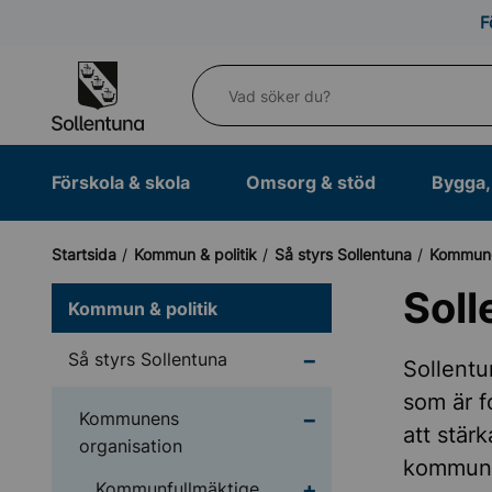
Till navigation
Till innehåll (s)
F
Vad söker du?
Förskola & skola
Omsorg & stöd
Bygga, 
Startsida
Kommun & politik
Så styrs Sollentuna
Kommune
Sol
Kommun & politik
Undermeny för Så styr
Så styrs Sollentuna
Sollentu
som är f
Undermeny för Kommun
Kommunens
att stär
organisation
kommune
Undermeny för Kommun
Kommunfullmäktige