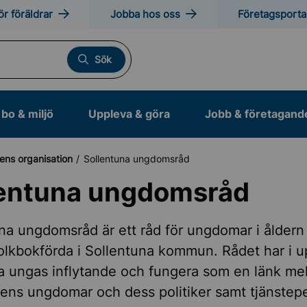
ör föräldrar
Jobba hos oss
Företagsporta
Sök
bo & miljö
Uppleva & göra
Jobb & företagand
ns organisation
Sollentuna ungdomsråd
lentuna ungdomsråd
s Sollentuna
na ungdomsråd är ett råd för ungdomar i åldern
olkbokförda i Sollentuna kommun. Rådet har i 
ens organisation
ka ungas inflytande och fungera som en länk me
ns ungdomar och dess politiker samt tjänstepe
fullmäktige