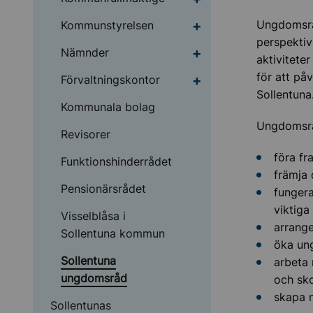
Undermeny för Kommu
Ungdomsråd
Kommunstyrelsen
perspekti
Undermeny för Nämnd
Nämnder
aktivitete
för att på
Undermeny för Förvalt
Förvaltningskontor
Sollentuna
Kommunala bolag
Ungdomsrå
Revisorer
föra f
Funktionshinderrådet
främja 
Pensionärsrådet
fungera
viktiga
Visselblåsa i
arrang
Sollentuna kommun
öka ung
Sollentuna
arbeta 
ungdomsråd
och sk
skapa m
Sollentunas