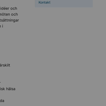
Kontakt
 idéer och
 möten och
tsättningar
 i
rskilt
r
isk hälsa
rda