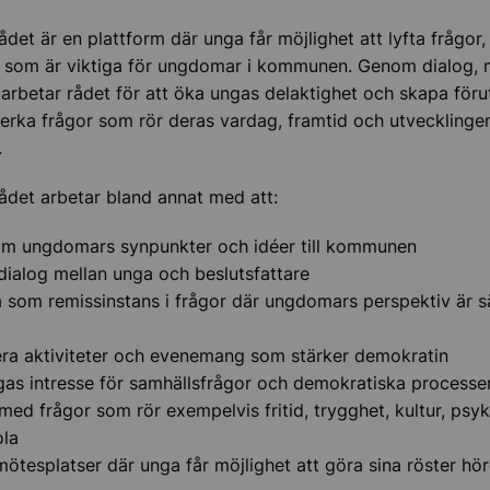
nstyrelsen
et är en plattform där unga får möjlighet att lyfta frågor,
v som är viktiga för ungdomar i kommunen. Genom dialog,
er
r arbetar rådet för att öka ungas delaktighet och skapa föru
verka frågor som rör deras vardag, framtid och utvecklingen
ningskontor
.
det arbetar bland annat med att:
ram ungdomars synpunkter och idéer till kommunen
dialog mellan unga och beslutsfattare
 som remissinstans i frågor där ungdomars perspektiv är sä
era aktiviteter och evenemang som stärker demokratin
as intresse för samhällsfrågor och demokratiska processe
med frågor som rör exempelvis fritid, trygghet, kultur, psyk
ola
ötesplatser där unga får möjlighet att göra sina röster hö