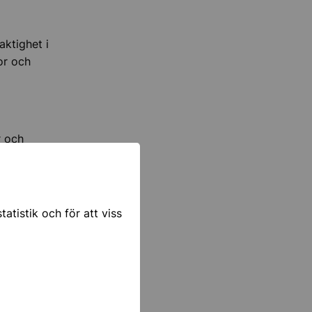
ktighet i
or och
r och
ligiöst
n.
atistik och för att viss
mmun? Vill
lentuna