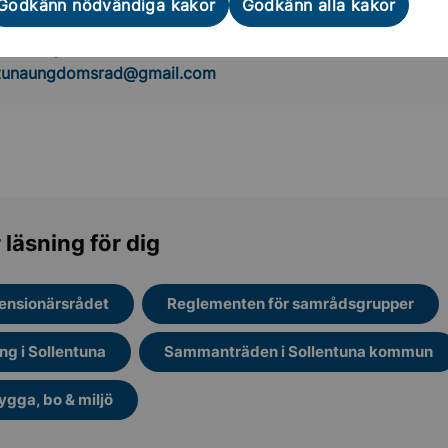
Godkänn nödvändiga kakor
Godkänn alla kakor
et och krisberedskap
ntuna ungdomsråd SUR
ntunaungdomsrad@gmail.com
 läsning för dig
ensionärsrådet
Reglementen för samrådsgrupper
ng i Sollentuna
Sammanträden i Sollentuna kommun
ygga, bo & miljö