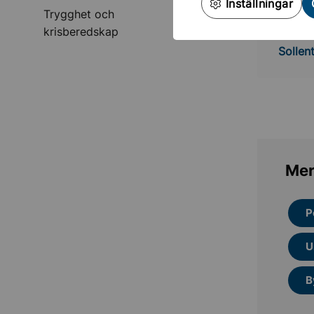
Inställningar
Undermeny för Tryggh
Trygghet och
krisberedskap
Solle
Solle
Mer
P
U
B