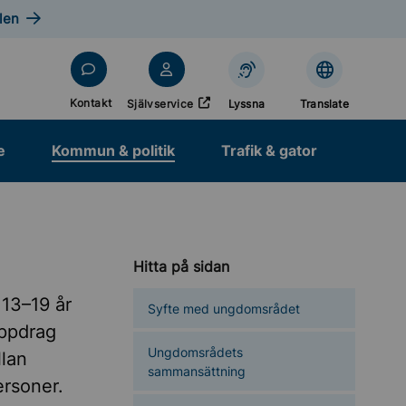
len
Öppnas i nytt fönster
Kontakt
Självservice
Lyssna
Translate
e
Kommun & politik
Trafik & gator
Hitta på sidan
 13–19 år
Syfte med ungdomsrådet
uppdrag
Ungdomsrådets
llan
sammansättning
rsoner.