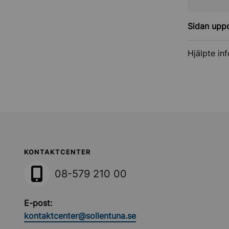
Sidan upp
Hjälpte in
Sollentuna Kommun
KONTAKTCENTER
08-579 210 00
E-post:
kontaktcenter@sollentuna.se