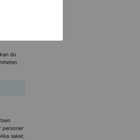
mmun. Där
 kan du
amheten
atsen
r personer
lika saker,