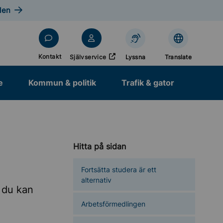
len
Öppnas i nytt fönster
Kontakt
Självservice
Lyssna
Translate
e
Kommun & politik
Trafik & gator
Hitta på sidan
Fortsätta studera är ett
alternativ
r du kan
Arbetsförmedlingen