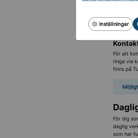
Du kan ock
kan du få 
För dig me
Inställningar
ungdomsco
Kontak
För att ko
ringa via
finns på T
Möjlig
Dagli
För dig so
daglig ver
som har fu