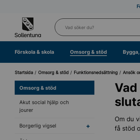
Till navigation
Till innehåll (s)
F
Vad söker du?
Förskola & skola
Omsorg & stöd
Bygga, 
Startsida
Omsorg & stöd
Funktionsnedsättning
Ansök o
Vad 
Omsorg & stöd
slut
Akut social hjälp och
jourer
Om du vi
Undermeny för Borgerl
Borgerlig vigsel
få stöd 