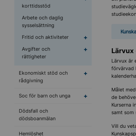
korttidsstöd
studievägl
studieeko
Arbete och daglig
sysselsättning
Kunsk
Undermeny för Fritid o
Fritid och aktiviteter
Undermeny för Avgifter
Avgifter och
Lärvux 
rättigheter
Lärvux är 
förvärvad 
Undermeny för Ekonom
Ekonomiskt stöd och
kalenderha
rådgivning
Målet med 
Undermeny för Soc fö
Soc för barn och unga
de behöver 
Kurserna i
Dödsfall och
samt som 
dödsboanmälan
Vill du ve
Hemlöshet
Kunskapsp