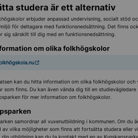
tta studera är ett alternativ
, barn och ungdom
högskolor erbjuder anpassad undervisning, socialt stöd o
g miljö för deltagare med funktionsnedsättning. Det finns oc
 sig särskilt till dig med en funktionsnedsättning.
nsnedsättning
nformation om olika folkhögskolor
 om stöd
olkhögskola.nu
ör vuxenlivet
tsen kan du hitta information om olika folkhögskolor och 
ar som finns. Du kan även vända dig till en studievägledare
sparken för mer information om folkhögskolor.
psparken
arken samordnar all vuxenutbildning i kommunen. Om du ä
 vardagen
 av vilka möjligheter som finns att fortsätta studera eller vi
 och korttidsstöd
a din utbildning kan du ta kontakt med en av Kunskapspark