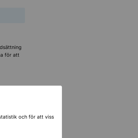
dsättning
a för att
atistik och för att viss