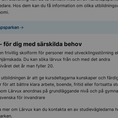
edare. Hos dem kan du få information om olika utbildnings
nomi.
apsparken
ch aktiviteter
 och rättigheter
- för dig med särskilda behov
en frivillig skolform för personer med utvecklingsstörning el
hjärnskada. Du kan söka lärvux från och med det andra
iskt stöd och rådgivning
lvåret det år man fyller 20.
utbildningen är att ge kursdeltagarna kunskaper och färd
r barn och unga
för att bättre klara arbete, boende, fritid eller fortsatta st
nom Lärvux anordnas på grundläggande nivå och på gymnas
svenska för invandrare
ta mer om Lärvux kan du kontakta en av studievägledarna 
arken.