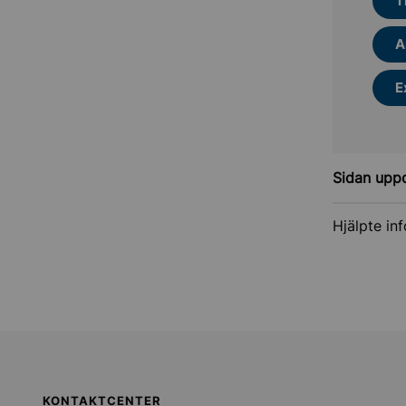
T
A
E
Sidan upp
Hjälpte in
KONTAKTCENTER