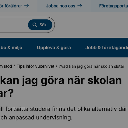
ör föräldrar
Jobba hos oss
Företagsporta
Sök
bo & miljö
Uppleva & göra
Jobb & företagand
m stöd
Tips inför vuxenlivet
Vad kan jag göra när skolan slutar?
kan jag göra när skolan
ar?
ll fortsätta studera finns det olika alternativ dä
ig vigsel
och anpassad undervisning.