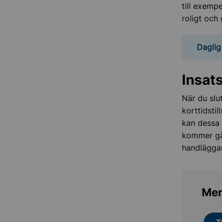
till exemp
roligt och
Daglig
Insat
När du slu
korttidsti
kan dessa 
kommer gå
handläggar
Mer