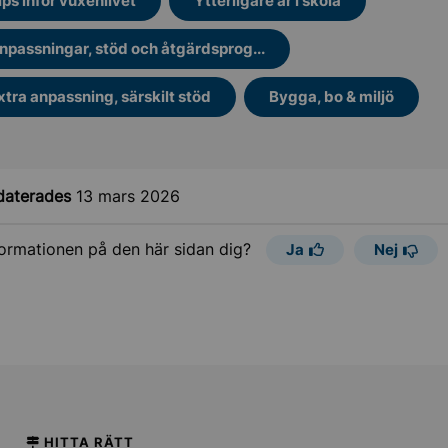
ips inför vuxenlivet
Ytterligare år i skola
npassningar, stöd och åtgärdsprog...
xtra anpassning, särskilt stöd
Bygga, bo & miljö
daterades
13 mars 2026
formationen på den här sidan dig?
Ja
Nej
HITTA RÄTT