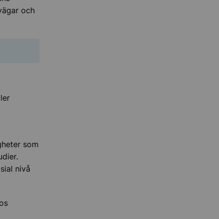
vägar och
ler
igheter som
udier.
ial nivå
hos