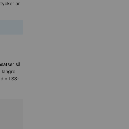
tycker är
nsatser så
 längre
 din LSS-