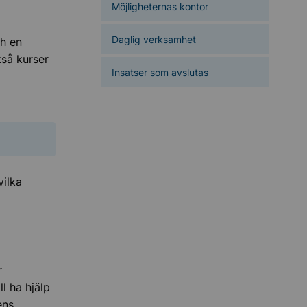
Möjligheternas kontor
Daglig verksamhet
ch en
kså kurser
Insatser som avslutas
vilka
r
ll ha hjälp
ens