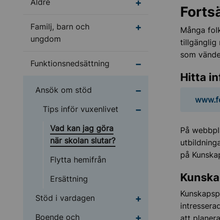
Undermeny för Äldre
Äldre
Fortsä
Undermeny för Familj
Familj, barn och
Många folk
ungdom
tillgängli
som vänder
Undermeny för Funktio
Funktionsnedsättning
Hitta i
Undermeny för Ansök
Ansök om stöd
www.f
Undermeny för Tips inf
Tips inför vuxenlivet
Vad kan jag göra
På webbpla
när skolan slutar?
utbildning
på Kunskap
Flytta hemifrån
Kunska
Ersättning
Kunskapsp
Undermeny för Stöd i
Stöd i vardagen
intresserad
Undermeny för Boende
Boende och
att planer