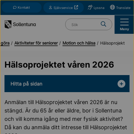
Till navigation
Till innehåll (s)
Kontakt
Öppnas i nytt fönster
Självservice
Lyssna
Translate
Vad söker du?
Meny
 göra
Aktiviteter för seniorer
Motion och hälsa
Hälsoprojekt
Hälsoprojektet våren 2026
Hitta på sidan
Anmälan till Hälsoprojektet våren 2026 är nu
stängd. Är du 65 år eller äldre, bor i Sollentuna
och vill komma igång med mer fysisk aktivitet?
Då kan du anmäla ditt intresse till Hälsoprojektet