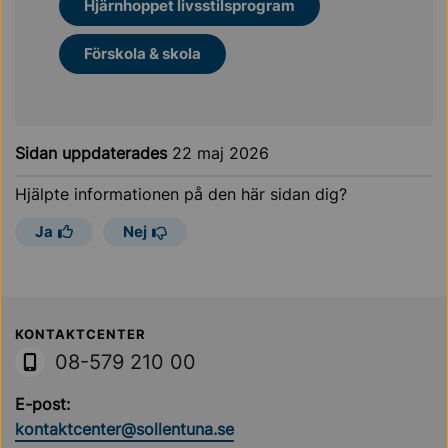
Hjärnhoppet livsstilsprogram
Förskola & skola
Sidan uppdaterades
22 maj 2026
Hjälpte informationen på den här sidan dig?
Ja
Nej
Sollentuna Kommun
KONTAKTCENTER
08-579 210 00
E-post:
kontaktcenter@sollentuna.se