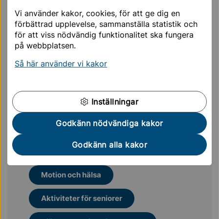
Ni kommer blir kontaktade tidigast i slutet på januari.
Vi använder kakor, cookies, för att ge dig en
Kontakt
förbättrad upplevelse, sammanställa statistik och
för att viss nödvändig funktionalitet ska fungera
Har du frågor kring hälsoprojektet är du välkommen
på webbplatsen.
att kontakta Helena Levin
Så här använder vi kakor
E-post: helena.levin@sollentuna.se eller telefon: 08-
579 221 31
Inställningar
Mer läsning för dig
Godkänn nödvändiga kakor
Godkänn alla kakor
Verksamhet för seniorer 65+
Motion och hälsa
Aktiviteter för seniorer