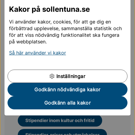
Sollentunabor.
Kakor på sollentuna.se
Prissumma: 10 000 kronor
Vi använder kakor, cookies, för att ge dig en
Sofia Magdalenas sköld
förbättrad upplevelse, sammanställa statistik och
för att viss nödvändig funktionalitet ska fungera
Gunnar Sahlin fick hederspriset för sina insatser inom
på webbplatsen.
litteratur och folkbildning i Sollentuna.
Så här använder vi kakor
Priser som inte delades ut 2025
Släkten Rudbecks stipendium
Byggnadsvårdsdiplomet
Inställningar
Godkänn nödvändiga kakor
Mer läsning för dig
Godkänn alla kakor
Stipendier inom kultur och fritid
Stipendier, priser och utmärkelser