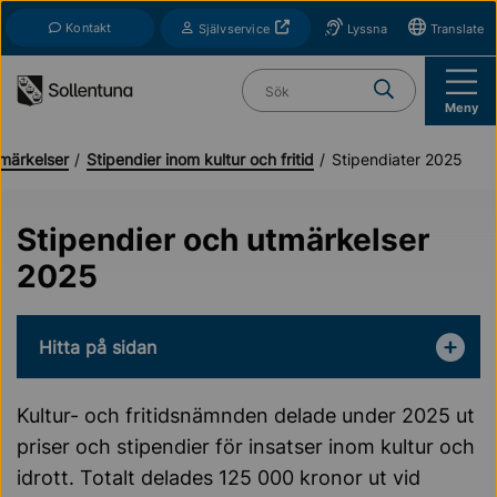
Till navigation
Till innehåll (s)
Kontakt
Öppnas i nytt fönster
Självservice
Lyssna
Translate
Vad söker du?
Meny
tmärkelser
Stipendier inom kultur och fritid
Stipendiater 2025
Stipendier och utmärkelser
2025
Hitta på sidan
Kultur- och fritidsnämnden delade under 2025 ut
priser och stipendier för insatser inom kultur och
idrott. Totalt delades 125 000 kronor ut vid