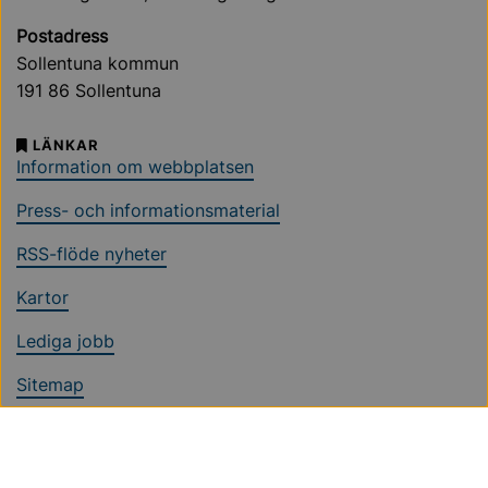
Postadress
Sollentuna kommun
191 86 Sollentuna
LÄNKAR
Information om webbplatsen
Press- och informationsmaterial
RSS-flöde nyheter
Kartor
Lediga jobb
Sitemap
Ändra cookieinställningar