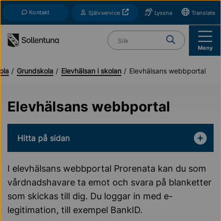
Till navigation
Till innehåll (s)
Kontakt
Öppnas i nytt fönster
Självservice
Lyssna
Translate
Vad söker du?
Meny
ola
Grundskola
Elevhälsan i skolan
Elevhälsans webbportal
Elevhälsans webbportal
Hitta på sidan
I elevhälsans webbportal Prorenata kan du som
vårdnadshavare ta emot och svara på blanketter
som skickas till dig. Du loggar in med e-
legitimation, till exempel BankID.