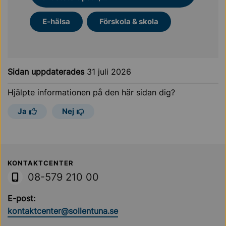
E-hälsa
Förskola & skola
Sidan uppdaterades
31 juli 2026
Hjälpte informationen på den här sidan dig?
Ja
Nej
Sollentuna Kommun
KONTAKTCENTER
08-579 210 00
E-post:
kontaktcenter@sollentuna.se