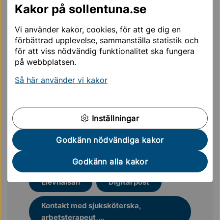
Kakor på sollentuna.se
Om du inte kan logga in
Vi använder kakor, cookies, för att ge dig en
Om du inte har e-legitimation kan du kontakta
förbättrad upplevelse, sammanställa statistik och
skolsköterskan på ditt barns skola. Du kan då få hjälp
för att viss nödvändig funktionalitet ska fungera
på annat sätt.
på webbplatsen.
Har du frågor?
Så här använder vi kakor
Har du frågor ska du i första hand kontakta den
person i elevhälsan som skickat meddelandet.
Inställningar
Godkänn nödvändiga kakor
Mer läsning för dig
Godkänn alla kakor
Elevhälsan
Digital post
Kontakt med sjuksköterska,
arbetsterapeut,...