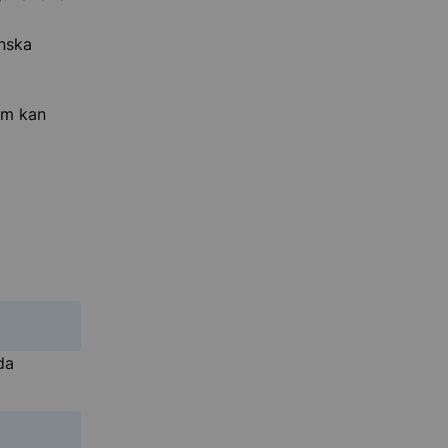
nska
om kan
da