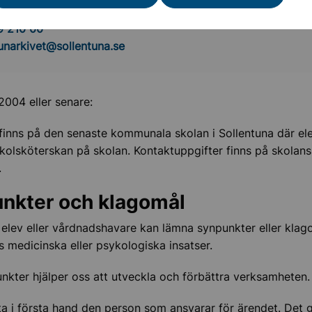
narkivet
9 210 00
narkivet@sollentuna.se
2004 eller senare:
finns på den senaste kommunala skolan i Sollentuna där ele
kolsköterskan på skolan. Kontaktuppgifter finns på skolans
.
nkter och klagomål
elev eller vårdnadshavare kan lämna synpunkter eller klag
s medicinska eller psykologiska insatser.
nkter hjälper oss att utveckla och förbättra verksamheten.
a i första hand den person som ansvarar för ärendet. Det g