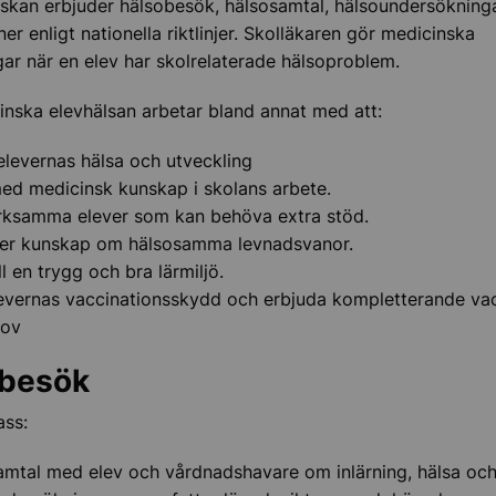
skan erbjuder hälsobesök, hälsosamtal, hälsoundersökning
er enligt nationella riktlinjer. Skolläkaren gör medicinska
hitta och ändra plats
r när en elev har skolrelaterade hälsoproblem.
iktig
nska elevhälsan arbetar bland annat med att:
san i skolan
elevernas hälsa och utveckling
ed medicinsk kunskap i skolans arbete.
ksamma elever som kan behöva extra stöd.
ver kunskap om hälsosamma levnadsvanor.
ll en trygg och bra lärmiljö.
levernas vaccinationsskydd och erbjuda kompletterande va
hov
besök
ass:
mtal med elev och vårdnadshavare om inlärning, hälsa och l