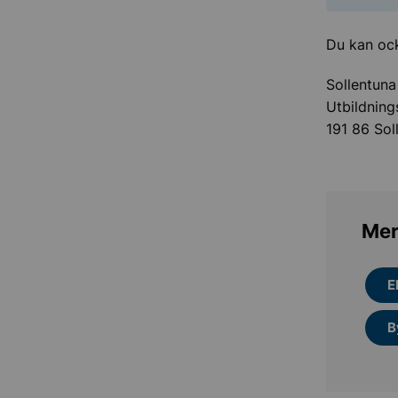
Du kan ock
Sollentun
Utbildning
191 86 So
Mer
E
B