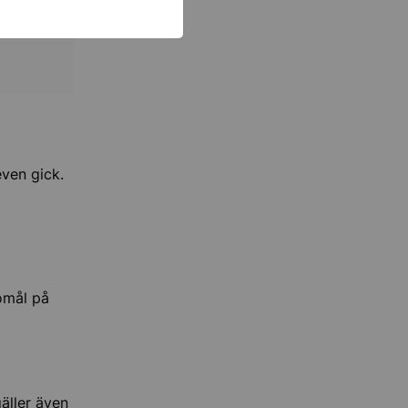
ven gick.
omål på
äller även