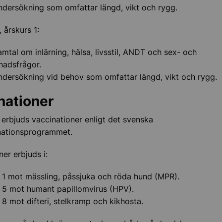
ieskola
ndersökning som omfattar längd, vikt och rygg.
 årskurs 1:
mtal om inlärning, hälsa, livsstil, ANDT och sex- och
nadsfrågor.
ndersökning vid behov som omfattar längd, vikt och rygg.
nationer
r erbjuds vaccinationer enligt det svenska
na lärarpris
nationsprogrammet.
e skola – verktyg och stöd
ner erbjuds i:
 1 mot mässling, påssjuka och röda hund (MPR).
tbildning och VFU
 5 mot humant papillomvirus (HPV).
 8 mot difteri, stelkramp och kikhosta.