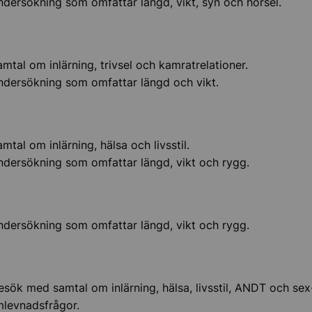
dersökning som omfattar längd, vikt, syn och hörsel.
der, lov och lovskola
mtal om inlärning, trivsel och kamratrelationer.
ndersökning som omfattar längd och vikt.
 och omvärlden
mtal om inlärning, hälsa och livsstil.
ts, skolresor
ndersökning som omfattar längd, vikt och rygg.
ndersökning som omfattar längd, vikt och rygg.
sök med samtal om inlärning, hälsa, livsstil, ANDT och sex
mlevnadsfrågor.