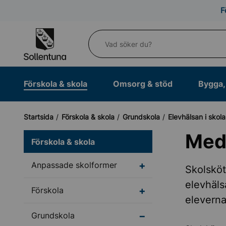
Till navigation
Till innehåll (s)
F
Vad söker du?
Förskola & skola
Omsorg & stöd
Bygga, 
Startsida
Förskola & skola
Grundskola
Elevhälsan i skol
Medi
Förskola & skola
Undermeny för Anpass
Anpassade skolformer
Skolsköt
elevhäls
Undermeny för Försko
Förskola
eleverna
Undermeny för Grunds
Grundskola