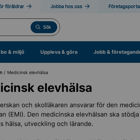
ör föräldrar
Jobba hos oss
Företagsporta
Sök
bo & miljö
Uppleva & göra
Jobb & företagand
an
Medicinsk elevhälsa
cinsk elevhälsa
ade skolformer
erskan och skolläkaren ansvarar för den medic
an (EMI). Den medicinska elevhälsan ska stödja
la
s hälsa, utveckling och lärande.
kola