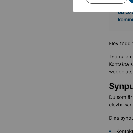
Kommu
08-57
kommu
Elev född 
Journalen 
Kontakta s
webbplats
Synpu
Du som är 
elevhälsan
Dina synpu
Kontakt