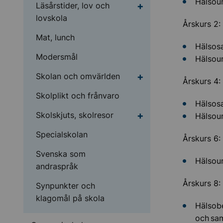
Hälsoun
Undermeny för Läsårsti
Läsårstider, lov och
lovskola
Årskurs 2:
Mat, lunch
Hälsosa
Modersmål
Hälsou
Undermeny för Skolan
Skolan och omvärlden
Årskurs 4:
Skolplikt och frånvaro
Hälsosa
Undermeny för Skolskju
Skolskjuts, skolresor
Hälsou
Specialskolan
Årskurs 6:
Svenska som
Hälsou
andraspråk
Årskurs 8:
Synpunkter och
klagomål på skola
Hälsobe
och sa