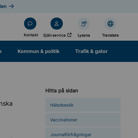
len
Öppnas i nytt fönster
Kontakt
Självservice
Lyssna
Translate
e
Kommun & politik
Trafik & gator
Hitta på sidan
inska
Hälsobesök
Vaccinationer
Journalförfrågningar