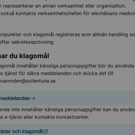
 representerar en annan verksamhet eller organisation.
 också kontakta verksamhetschefen för elevhälsans medici
npunkter och klagomål registreras som allmän handling s
efter sekretessprövning.
nar du klagomål
agomål innehåller känsliga personuppgifter bör du använda
tjänst för säkra meddelanden och skicka det till
gsnamnden@sollentuna.se.
 meddelanden
ende inte innehåller känsliga personuppgifter kan du använ
e-tjänst eller kontakta kontaktcenter.
kter och klagomål