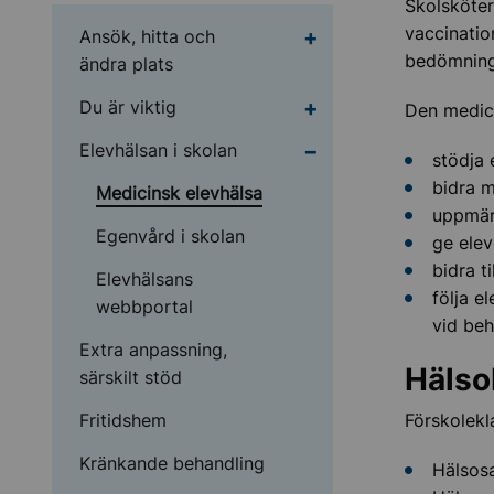
Skolsköter
vaccination
Undermeny för Ansök, 
Ansök, hitta och
bedömninga
ändra plats
Undermeny för Du är v
Du är viktig
Den medici
Undermeny för Elevhäl
Elevhälsan i skolan
stödja 
bidra m
Medicinsk elevhälsa
uppmär
Egenvård i skolan
ge ele
bidra ti
Elevhälsans
följa e
webbportal
vid be
Extra anpassning,
Hälso
särskilt stöd
Fritidshem
Förskolekl
Kränkande behandling
Hälsosa