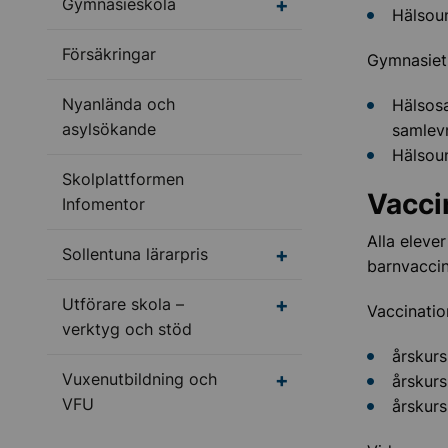
Undermeny för Gymnas
Gymnasieskola
Hälsou
Försäkringar
Gymnasiet,
Nyanlända och
Hälsosa
asylsökande
samlev
Hälsou
Skolplattformen
Vacci
Infomentor
Alla eleve
Undermeny för Sollentu
Sollentuna lärarpris
barnvacci
Undermeny för Utförar
Utförare skola –
Vaccinatio
verktyg och stöd
årskurs
Undermeny för Vuxenu
Vuxenutbildning och
årskurs
VFU
årskurs