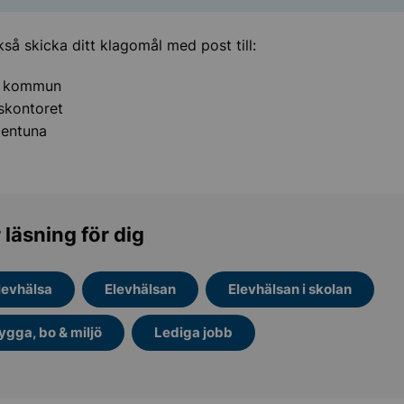
så skicka ditt klagomål med post till:
a kommun
skontoret
llentuna
 läsning för dig
levhälsa
Elevhälsan
Elevhälsan i skolan
ygga, bo & miljö
Lediga jobb