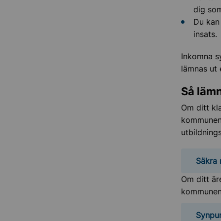
dig som
Du kan
insats.
Inkomna sy
lämnas ut 
Så läm
Om ditt kl
kommunens 
utbildnin
Säkra
Om ditt är
kommunens 
Synpun