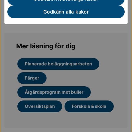
08-579 210 00
Godkänn alla kakor
kontaktcenter@sollentuna.se
Mer läsning för dig
Planerade beläggningsarbeten
Färger
Åtgärdsprogram mot buller
Översiktsplan
Förskola & skola