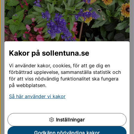
Kakor på sollentuna.se
Vi använder kakor, cookies, för att ge dig en
förbättrad upplevelse, sammanställa statistik och
för att viss nödvändig funktionalitet ska fungera
på webbplatsen.
Alternativ 2: Färgkaskader (Vinnare)
Så här använder vi kakor
Kontakt
Har du frågor om blomsterprogrammet? Vårt
kontaktcenter hjälper dig.
Inställningar
Kontaktcenter
Godkänn nödvändiga kakor