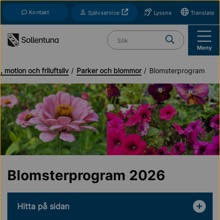
Till navigation
Till innehåll (s)
Kontakt
Öppnas i nytt fönster
Självservice
Lyssna
Translate
Vad söker du?
Meny
, motion och friluftsliv
Parker och blommor
Blomsterprogram
Blomsterprogram 2026
Hitta på sidan