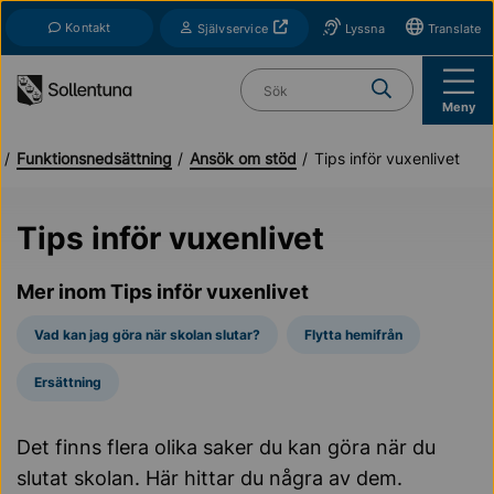
Till navigation
Till innehåll (s)
Kontakt
Öppnas i nytt fönster
Självservice
Lyssna
Translate
Vad söker du?
Meny
Funktionsnedsättning
Ansök om stöd
Tips inför vuxenlivet
Tips inför vuxenlivet
Mer inom Tips inför vuxenlivet
Vad kan jag göra när skolan slutar?
Flytta hemifrån
Ersättning
Det finns flera olika saker du kan göra när du
slutat skolan. Här hittar du några av dem.