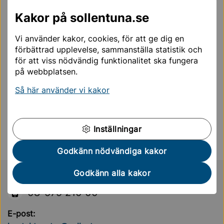
Vuxenutbildning och VFU
Kakor på sollentuna.se
Vi använder kakor, cookies, för att ge dig en
Förskola & skola
förbättrad upplevelse, sammanställa statistik och
för att viss nödvändig funktionalitet ska fungera
på webbplatsen.
Sidan uppdaterades
24 mars 2026
Så här använder vi kakor
Hjälpte informationen på den här sidan dig?
Ja
Nej
Inställningar
Godkänn nödvändiga kakor
Godkänn alla kakor
Sollentuna Kommun
KONTAKTCENTER
08-579 210 00
E-post: