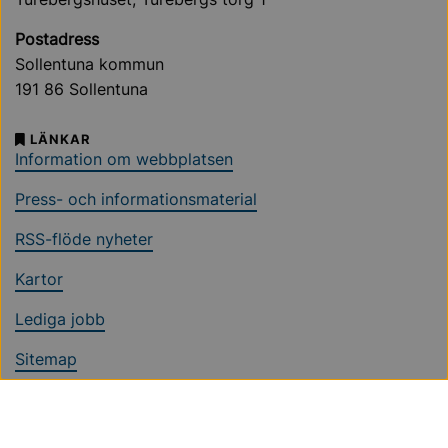
Postadress
Sollentuna kommun
191 86 Sollentuna
LÄNKAR
Information om webbplatsen
Press- och informationsmaterial
RSS-flöde nyheter
Kartor
Lediga jobb
Sitemap
Ändra cookieinställningar