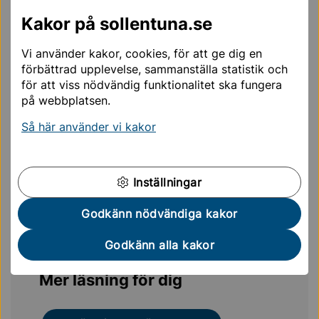
Skolskjuts
Kakor på sollentuna.se
Om ditt barn har börjat i skolan ansvarar du i regel för
Vi använder kakor, cookies, för att ge dig en
att hämta och lämna ditt barn på nattis. Du kan i vissa
förbättrad upplevelse, sammanställa statistik och
fall ansöka om skolskjuts i form av SL-kort för resan
för att viss nödvändig funktionalitet ska fungera
på webbplatsen.
mellan nattisverksamheten och barnets ordinarie
skolbarnsomsorg på dagtid. Barnet måste då även
Så här använder vi kakor
uppfylla villkoren i övrigt för att få skolskjuts.
Skolresor, skolskjuts
Inställningar
Godkänn nödvändiga kakor
Godkänn alla kakor
Mer läsning för dig