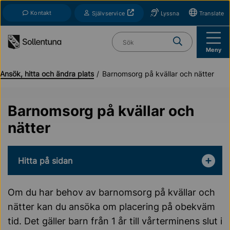
Till navigation
Till innehåll (s)
Kontakt
Öppnas i nytt fönster
Självservice
Lyssna
Translate
Vad söker du?
Meny
Ansök, hitta och ändra plats
Barnomsorg på kvällar och nätter
Barnomsorg på kvällar och
nätter
Hitta på sidan
Om du har behov av barnomsorg på kvällar och
nätter kan du ansöka om placering på obekväm
tid. Det gäller barn från 1 år till vårterminens slut i